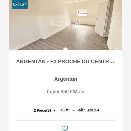
Exclusif
ARGENTAN - F2 PROCHE DU CENTRE VILLE ET DE LA GARE
Argentan
Loyer 450 €/mois
45
M²
Réf :
320.1.4
2
Pièce(s)