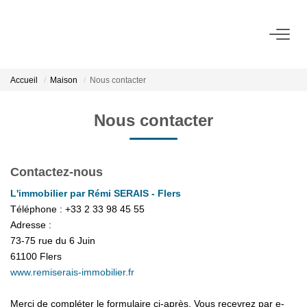
ACHETER
Accueil
Maison
Nous contacter
LOUER
Nous contacter
VENDRE
Contactez-nous
BIENS VENDUS
L'immobilier par Rémi SERAIS - Flers
Téléphone :
+33 2 33 98 45 55
Adresse :
ADMINISTRATION DE BIENS
73-75 rue du 6 Juin
61100
Flers
Gestion
www.remiserais-immobilier.fr
Syndic
Merci de compléter le formulaire ci-après. Vous recevrez par e-
Assurance