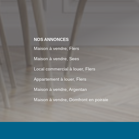
NOS ANNONCES
Maison à vendre, Flers
Maison à vendre, Sees
Local commercial à louer, Flers
Appartement à louer, Flers
Maison à vendre, Argentan
Maison à vendre, Domfront en poiraie