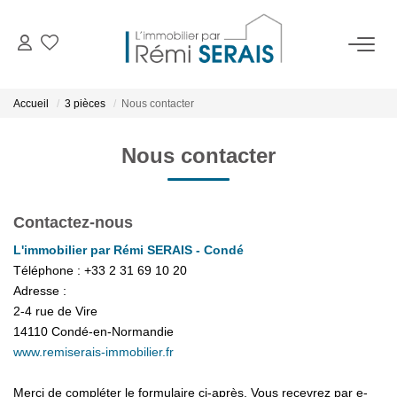
ACHETER
Accueil
3 pièces
Nous contacter
LOUER
Nous contacter
VENDRE
Contactez-nous
BIENS VENDUS
L'immobilier par Rémi SERAIS - Condé
Téléphone :
+33 2 31 69 10 20
Adresse :
ADMINISTRATION DE BIENS
2-4 rue de Vire
14110
Condé-en-Normandie
Gestion
www.remiserais-immobilier.fr
Syndic
Merci de compléter le formulaire ci-après. Vous recevrez par e-