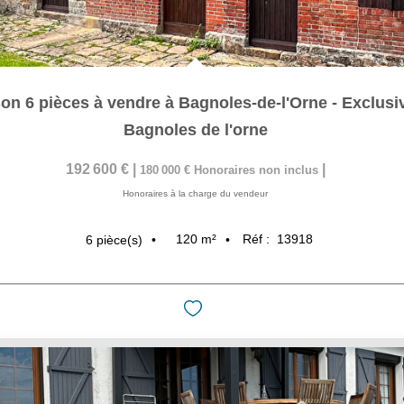
on 6 pièces à vendre à Bagnoles-de-l'Orne - Exclusiv
Bagnoles de l'orne
192 600 €
|
|
180 000 €
Honoraires non inclus
Honoraires à la charge du vendeur
120
m²
Réf :
13918
6
pièce(s)