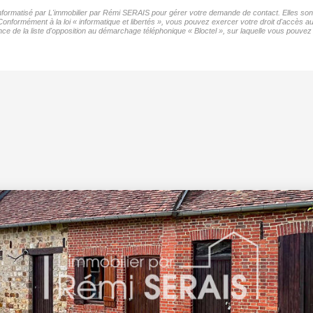
 informatisé par L'immobilier par Rémi SERAIS pour gérer votre demande de contact. Elles sont
Conformément à la loi « informatique et libertés », vous pouvez exercer votre droit d'accès au
de la liste d'opposition au démarchage téléphonique « Bloctel », sur laquelle vous pouvez v