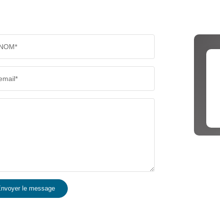
NOM*
email*
nvoyer le message