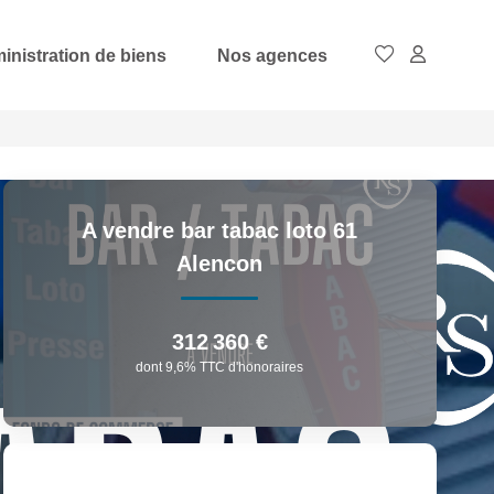
inistration de biens
Nos agences
A vendre bar tabac loto 61
Alencon
312 360 €
dont 9,6% TTC d'honoraires