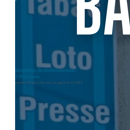
Simulation de remboursement :
1 704 €/mois
pendant 20 ans à 4% avec un apport de 31 236 €
Description
Réf : 0
A vendre bar tabac loto avec logement et terrasse en centre vi
- horaire de jour