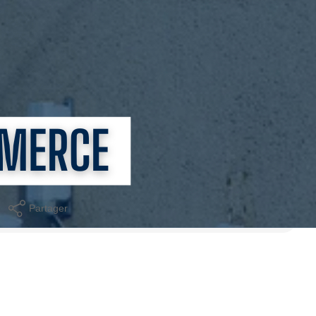
saurons vous accompagner de votre recherche jusqu'à votre
e, prévision, recherche de capitaux etc.)
ndie
C à la charge de l'acquéreur
Partager
Calculer mon budget