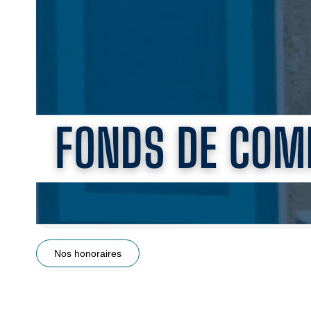
- fermeture samedi dimanche
- congés 4 semaines
- commissions 90.000€
- logement famille
Acquisition possible des murs
10 agences pour vous accueillir, 40 ans d'expertise. Nous 
reprise. ( visites, compromis, protocoles, expertise comptabl
Orne Manche Calvados Côte Normande Bord de mer Norma
** €312 360
honoraires inclus
|
|
€285 000
hors honoraires
Honoraires : 9.6% TT
Imprimer
Nos honoraires