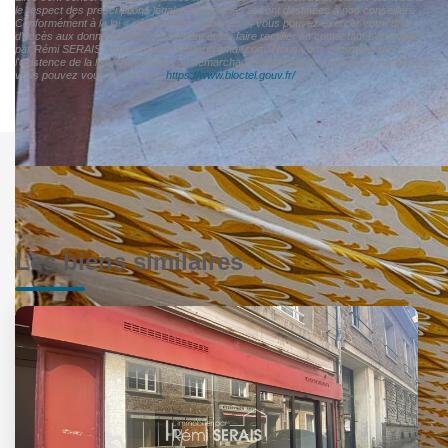
le respect des prescriptions légales applicables et sont destinées à nos conseillers
Conformément à la loi « informatique et libertés », vous pouvez exercer votre droit
d'accès aux données vous concernant et les faire rectifier en contactant L'immobilier
par Rémi SERAIS remiserais.immobilier@gmail.com. Nous vous informons de
l'existence de la liste d'opposition au démarchage téléphonique « Bloctel », sur laquelle
vous pouvez vous inscrire ici :
https://www.bloctel.gouv.fr/
»
Les biens similaires