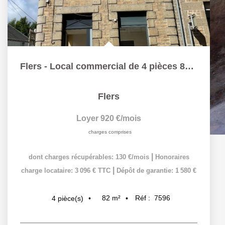
Flers - Local commercial de 4 pièces 82 m2
Flers
Loyer 920 €/mois
charges comprises
|
dont charges récupérables: 130 €/mois
Honoraires
|
charge locataire: 3 096 € TTC
Dépôt de garantie: 1 580 €
82
m²
Réf :
7596
4
pièce(s)