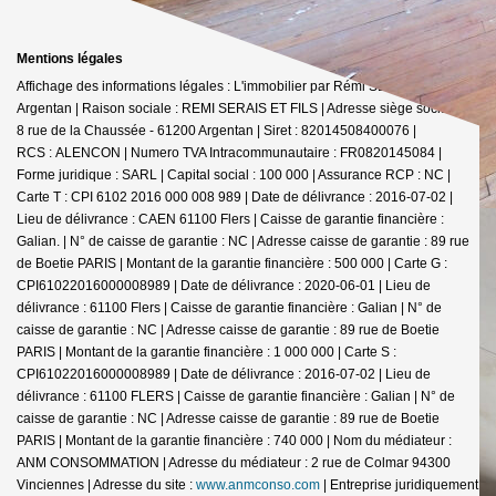
Mentions légales
Affichage des informations légales : L'immobilier par Rémi SERAIS -
Argentan | Raison sociale : REMI SERAIS ET FILS | Adresse siège social : 6-
8 rue de la Chaussée - 61200 Argentan | Siret : 82014508400076 |
RCS : ALENCON | Numero TVA Intracommunautaire : FR0820145084 |
Forme juridique : SARL | Capital social : 100 000 | Assurance RCP : NC |
Carte T : CPI 6102 2016 000 008 989 | Date de délivrance : 2016-07-02 |
Lieu de délivrance : CAEN 61100 Flers | Caisse de garantie financière :
Galian. | N° de caisse de garantie : NC | Adresse caisse de garantie : 89 rue
de Boetie PARIS | Montant de la garantie financière : 500 000 | Carte G :
CPI61022016000008989 | Date de délivrance : 2020-06-01 | Lieu de
délivrance : 61100 Flers | Caisse de garantie financière : Galian | N° de
caisse de garantie : NC | Adresse caisse de garantie : 89 rue de Boetie
PARIS | Montant de la garantie financière : 1 000 000 | Carte S :
CPI61022016000008989 | Date de délivrance : 2016-07-02 | Lieu de
délivrance : 61100 FLERS | Caisse de garantie financière : Galian | N° de
caisse de garantie : NC | Adresse caisse de garantie : 89 rue de Boetie
PARIS | Montant de la garantie financière : 740 000 | Nom du médiateur :
ANM CONSOMMATION | Adresse du médiateur : 2 rue de Colmar 94300
Vinciennes | Adresse du site :
www.anmconso.com
|
Entreprise juridiquement