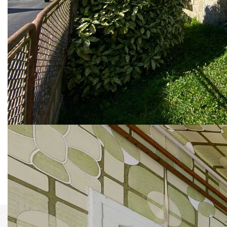
rénover, offrant:
Au rez-de-chaussée : une entrée, une pièce de vie, cuisine
et espace repas
A l'étage : un couloir desservant 3 chambres et une salle
d'eau
Grenier aménageable
Cette maison en pierres à rénover offre de beaux volumes
et une bonne disposition des pièces.
Spacieuse dépendance avec garage.
Terrain de 250 m²
Les informations sur les risques auxquels ce bien est
exposé sont disponibles sur le site Géorisques :
www.georisques.gouv.fr
L'immobilier par Rémi Serais
Nos honoraires
Nous contacter
Imprimer