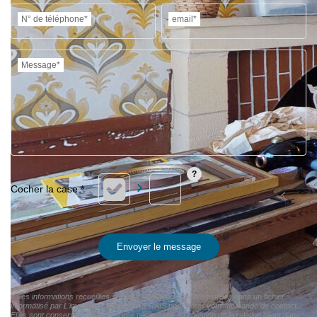
N° de téléphone*
email*
Message*
Envoyer le message
« Les informations recueillies sur ce formulaire sont enregistrées dans un fichier
informatisé par L'immobilier par Rémi SERAIS pour gérer votre demande de contact.
Elles sont conservées pour la durée nécessaire à la gestion de la relation client dans