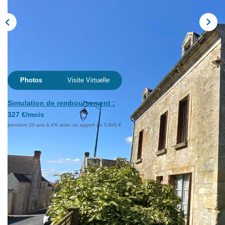
Extranet
NOS AGENCES
Photos
Visite Virtuelle
Simulation de remboursement :
327 €/mois
pendant 20 ans à 4% avec un apport de 5 995 €
Description
Réf : 4675
Réf 4675 - Exclusivité agence - 59 950€ FAI
Située à 10 minutes d'ARGENTAN, à mi-chemin entre
Argentan 61200 et Falaise 14700, maison en pierres à