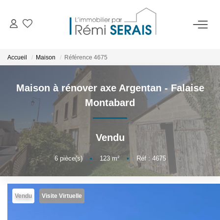
ACHETER
Accueil
Maison
Référence 4675
LOUER
Maison à rénover axe Argentan - Falaise
Montabard
VENDRE
Vendu
BIENS VENDUS
6
pièce(s)
•
123
m²
•
Réf : 4675
ADMINISTRATION DE BIENS
Gestion
Vendu
Visite Virtuelle
Syndic
Assurance