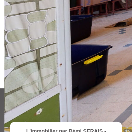
1
Chambre 1
18,56
Parquet
1
Couloir
4,85
Parquet
1
Chambre 2
16,75
Parquet
1
Chambre 3
9,60
Parquet
1
Salle d'eau
6,12
2
Grenier
60
0
Garage
13
0
Dépendance
19
0
Dépendance
19
L'immobilier par Rémi SERAIS -