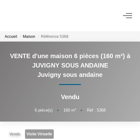
ACHETER
Accueil
Maison
Référence 5368
LOUER
VENTE d'une maison 6 pièces (160 m²) à
JUVIGNY SOUS ANDAINE
VENDRE
Juvigny sous andaine
BIENS VENDUS
Vendu
ADMINISTRATION DE BIENS
6
pièce(s)
•
160
m²
•
Réf : 5368
Gestion
Syndic
Vendu
Visite Virtuelle
Assurance