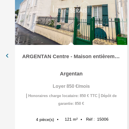
ARGENTAN Centre - Maison entièrement rénovée
Argentan
Loyer 850 €/mois
|
|
Honoraires charge locataire: 850 € TTC
Dépôt de
garantie: 850 €
121
m²
Réf :
15006
4
pièce(s)