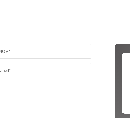
NOM*
email*