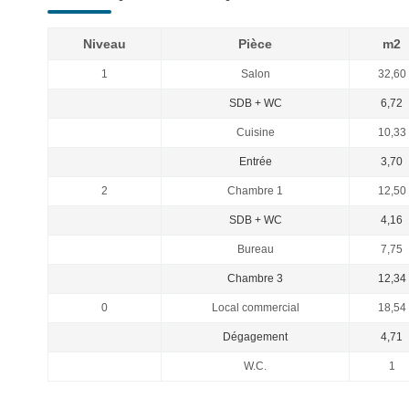
Niveau
Pièce
m2
1
Salon
32,60
SDB + WC
6,72
Cuisine
10,33
Entrée
3,70
2
Chambre 1
12,50
SDB + WC
4,16
Bureau
7,75
Chambre 3
12,34
0
Local commercial
18,54
Dégagement
4,71
W.C.
1