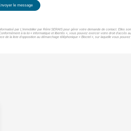
nvoyer le message
 informatisé par L'immobilier par Rémi SERAIS pour gérer votre demande de contact. Elles sont
Conformément à la loi « informatique et libertés », vous pouvez exercer votre droit d'accès au
de la liste d'opposition au démarchage téléphonique « Bloctel », sur laquelle vous pouvez v