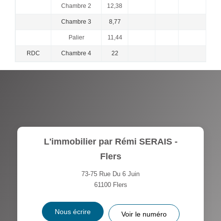
Chambre 2
12,38
Chambre 3
8,77
Palier
11,44
RDC
Chambre 4
22
L'immobilier par Rémi SERAIS -
Flers
73-75 Rue Du 6 Juin
61100
Flers
Nous écrire
Voir le numéro