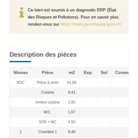
Ce bien est soumis à un diagnostic ERP (État
des Risques et Pollutions). Pour en savoir plus,
rendez-vous sur
https://www.georisques.gouv.fr/
Description des pièces
Niveau
Pièce
m2
Exp.
Sol
Commenta
RDC
Pièce à vivre
43,08
Cuisine
8,41
Arrière cuisine
2,95
W.C.
1,67
SDB + WC
4,50
1
Chambre 1
9,40