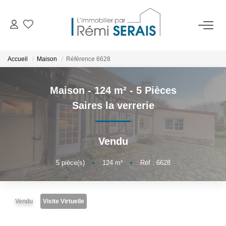
ACHETER
Accueil
Maison
Référence 6628
LOUER
Maison - 124 m² - 5 Pièces
Saires la verrerie
VENDRE
Vendu
BIENS VENDUS
5
pièce(s)
•
124
m²
•
Réf : 6628
ADMINISTRATION DE BIENS
Gestion
Vendu
Visite Virtuelle
Syndic