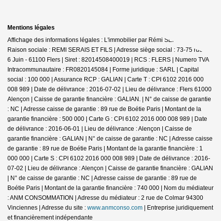
Mentions légales
Affichage des informations légales : L'immobilier par Rémi SERAIS - Flers |
Raison sociale : REMI SERAIS ET FILS | Adresse siège social : 73-75 rue du
6 Juin - 61100 Flers | Siret : 82014508400019 | RCS : FLERS | Numero TVA
Intracommunautaire : FR0820145084 | Forme juridique : SARL | Capital
social : 100 000 | Assurance RCP : GALIAN |
Carte T : CPI 6102 2016 000
008 989 | Date de délivrance : 2016-07-02 | Lieu de délivrance : Flers 61000
Alençon | Caisse de garantie financière : GALIAN. | N° de caisse de garantie
: NC | Adresse caisse de garantie : 89 rue de Boétie Paris | Montant de la
garantie financière : 500 000 | Carte G : CPI 6102 2016 000 008 989 | Date
de délivrance : 2016-06-01 | Lieu de délivrance : Alençon | Caisse de
garantie financière : GALIAN | N° de caisse de garantie : NC | Adresse caisse
de garantie : 89 rue de Boétie Paris | Montant de la garantie financière : 1
000 000 | Carte S : CPI 6102 2016 000 008 989 | Date de délivrance : 2016-
07-02 | Lieu de délivrance : Alençon | Caisse de garantie financière : GALIAN
| N° de caisse de garantie : NC | Adresse caisse de garantie : 89 rue de
Boétie Paris | Montant de la garantie financière : 740 000 | Nom du médiateur
: ANM CONSOMMATION | Adresse du médiateur : 2 rue de Colmar 94300
Vinciennes | Adresse du site :
www.anmconso.com
|
Entreprise juridiquement
et financièrement indépendante