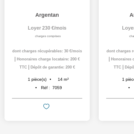
Argentan
A
Loyer 230 €/mois
Loye
charges comprises
cha
dont charges récupérables: 30 €/mois
dont charges r
|
|
Honoraires charge locataire: 200 €
Honoraires c
|
|
TTC
Dépôt de garantie: 200 €
TTC
Dépôt
14
m²
1
pièce(s)
1
pièc
Réf :
7059