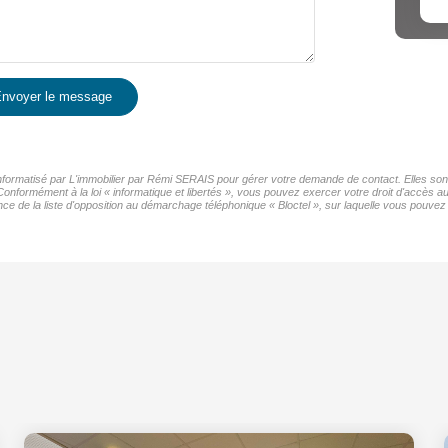
nvoyer le message
 informatisé par L'immobilier par Rémi SERAIS pour gérer votre demande de contact. Elles sont
Conformément à la loi « informatique et libertés », vous pouvez exercer votre droit d'accès au
de la liste d'opposition au démarchage téléphonique « Bloctel », sur laquelle vous pouvez v