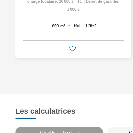
|
charge locataire: 10 800 € TTC
Dépôt de garantie:
3 000 €
Réf :
12661
600
m²
Les calculatrices
Calcul Frais de notaire
Ca