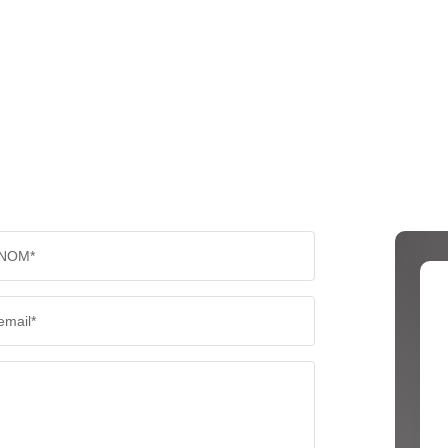
NOM*
email*