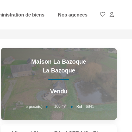
inistration de biens
Nos agences
Maison La Bazoque
La Bazoque
Vendu
186
m²
5
pièce(s)
Réf :
6841