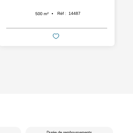
Réf :
14487
500
m²
Durée de remboursements