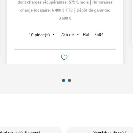
|
dont charges récupérables: 575 €/mois
Honoraires
|
charge locataire: 6 480 € TTC
Dépôt de garantie:
3 600 €
735
m²
Réf :
7594
10
pièce(s)
lcul capacité d'emprunt
Simulateur de crédit