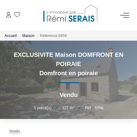
ACHETER
Accueil
Maison
Référence 6956
LOUER
EXCLUSIVITE Maison DOMFRONT EN
POIRAIE
VENDRE
Domfront en poiraie
BIENS VENDUS
Vendu
ADMINISTRATION DE BIENS
5
pièce(s)
•
127
m²
•
Réf : 6956
Gestion
Syndic
Vendu