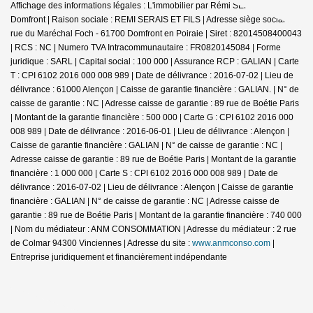
Affichage des informations légales : L'immobilier par Rémi SERAIS -
Domfront | Raison sociale : REMI SERAIS ET FILS | Adresse siège social : 6
rue du Maréchal Foch - 61700 Domfront en Poiraie | Siret : 82014508400043
| RCS : NC | Numero TVA Intracommunautaire : FR0820145084 | Forme
juridique : SARL | Capital social : 100 000 | Assurance RCP : GALIAN |
Carte
T : CPI 6102 2016 000 008 989 | Date de délivrance : 2016-07-02 | Lieu de
délivrance : 61000 Alençon | Caisse de garantie financière : GALIAN. | N° de
caisse de garantie : NC | Adresse caisse de garantie : 89 rue de Boétie Paris
| Montant de la garantie financière : 500 000 | Carte G : CPI 6102 2016 000
008 989 | Date de délivrance : 2016-06-01 | Lieu de délivrance : Alençon |
Caisse de garantie financière : GALIAN | N° de caisse de garantie : NC |
Adresse caisse de garantie : 89 rue de Boétie Paris | Montant de la garantie
financière : 1 000 000 | Carte S : CPI 6102 2016 000 008 989 | Date de
délivrance : 2016-07-02 | Lieu de délivrance : Alençon | Caisse de garantie
financière : GALIAN | N° de caisse de garantie : NC | Adresse caisse de
garantie : 89 rue de Boétie Paris | Montant de la garantie financière : 740 000
| Nom du médiateur : ANM CONSOMMATION | Adresse du médiateur : 2 rue
de Colmar 94300 Vinciennes | Adresse du site :
www.anmconso.com
|
Entreprise juridiquement et financièrement indépendante