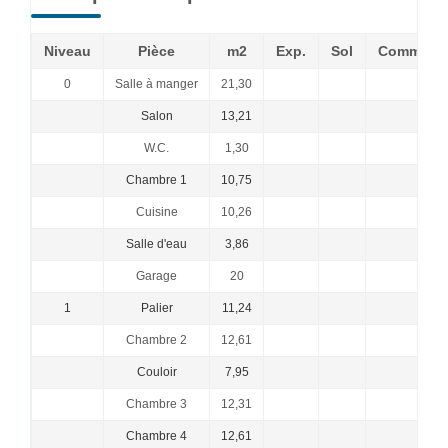
Niveau
Pièce
m2
Exp.
Sol
Commenta
0
Salle à manger
21,30
Salon
13,21
W.C.
1,30
Chambre 1
10,75
Cuisine
10,26
Salle d'eau
3,86
Garage
20
1
Palier
11,24
Chambre 2
12,61
Couloir
7,95
Chambre 3
12,31
Chambre 4
12,61