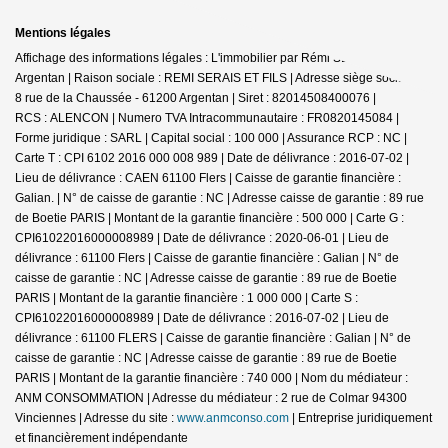
Mentions légales
Affichage des informations légales : L'immobilier par Rémi SERAIS -
Argentan | Raison sociale : REMI SERAIS ET FILS | Adresse siège social : 6-
8 rue de la Chaussée - 61200 Argentan | Siret : 82014508400076 |
RCS : ALENCON | Numero TVA Intracommunautaire : FR0820145084 |
Forme juridique : SARL | Capital social : 100 000 | Assurance RCP : NC |
Carte T : CPI 6102 2016 000 008 989 | Date de délivrance : 2016-07-02 |
Lieu de délivrance : CAEN 61100 Flers | Caisse de garantie financière :
Galian. | N° de caisse de garantie : NC | Adresse caisse de garantie : 89 rue
de Boetie PARIS | Montant de la garantie financière : 500 000 | Carte G :
CPI61022016000008989 | Date de délivrance : 2020-06-01 | Lieu de
délivrance : 61100 Flers | Caisse de garantie financière : Galian | N° de
caisse de garantie : NC | Adresse caisse de garantie : 89 rue de Boetie
PARIS | Montant de la garantie financière : 1 000 000 | Carte S :
CPI61022016000008989 | Date de délivrance : 2016-07-02 | Lieu de
délivrance : 61100 FLERS | Caisse de garantie financière : Galian | N° de
caisse de garantie : NC | Adresse caisse de garantie : 89 rue de Boetie
PARIS | Montant de la garantie financière : 740 000 | Nom du médiateur :
ANM CONSOMMATION | Adresse du médiateur : 2 rue de Colmar 94300
Vinciennes | Adresse du site :
www.anmconso.com
|
Entreprise juridiquement
et financièrement indépendante