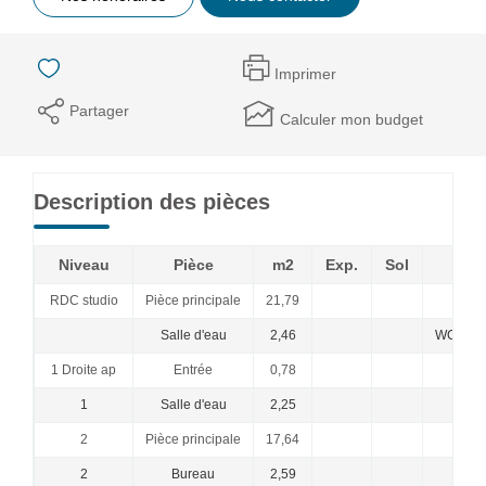
Imprimer
Partager
Calculer mon budget
Description des pièces
Niveau
Pièce
m2
Exp.
Sol
C
RDC studio
Pièce principale
21,79
Salle d'eau
2,46
WC- stud
1 Droite ap
Entrée
0,78
1
Salle d'eau
2,25
2
Pièce principale
17,64
2
Bureau
2,59