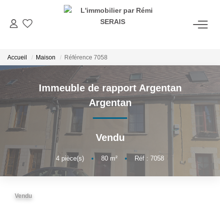
ACHETER
Accueil
Maison
Référence 7058
LOUER
Immeuble de rapport Argentan
Argentan
VENDRE
Vendu
BIENS VENDUS
4
pièce(s)
•
80
m²
•
Réf : 7058
ADMINISTRATION DE BIENS
Gestion
Vendu
Syndic