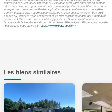
informatisé par L'immobilier par Rémi SERAIS pour gérer votre demande de contact.
Elles sont conservées pour la durée nécessaire à la gestion de la relation client dans
le respect des prescriptions légales applicables et sont destinées à nos conseillers
Conformément à la loi « informatique et libertés », vous pouvez exercer votre droit
d'accès aux données vous concernant et les faire rectifier en contactant L'immobilier
par Rémi SERAIS remiserais.immobilier@gmail.com. Nous vous informons de
l'existence de la liste d'opposition au démarchage téléphonique « Bloctel », sur laquelle
vous pouvez vous inscrire ici :
https://www.bloctel.gouv.fr/
»
Les biens similaires