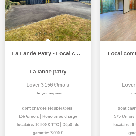
La Lande Patry - Local commercial
La lande patry
Loyer 3 156 €/mois
Loyer
charges comprises
cha
dont charges récupérables:
dont char
|
156 €/mois
Honoraires charge
575 €/mois
|
locataire: 10 800 € TTC
Dépôt de
locataire: 6
garantie: 3 000 €
gara