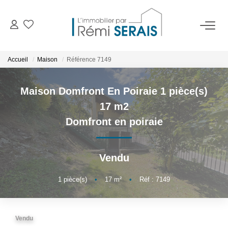
ACHETER
Accueil
Maison
Référence 7149
LOUER
Maison Domfront En Poiraie 1 pièce(s)
17 m2
VENDRE
Domfront en poiraie
BIENS VENDUS
Vendu
ADMINISTRATION DE BIENS
1
pièce(s)
•
17
m²
•
Réf : 7149
Gestion
Syndic
Vendu