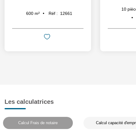
10
pièc
Réf :
12661
600
m²
Les calculatrices
Calcul Frais de notaire
Calcul capacité d'empr