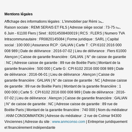
Mentions légales
Affichage des informations légales : L'immobilier par Rémi SERAIS - Flers |
Raison sociale : REMI SERAIS ET FILS | Adresse siège social : 73-75 rue du
6 Juin - 61100 Flers | Siret : 82014508400019 | RCS : FLERS | Numero TVA
Intracommunautaire : FR0820145084 | Forme juridique : SARL | Capital
social : 100 000 | Assurance RCP : GALIAN |
Carte T : CPI 6102 2016 000
008 989 | Date de délivrance : 2016-07-02 | Lieu de délivrance : Flers 61000
Alençon | Caisse de garantie financière : GALIAN. | N° de caisse de garantie
: NC | Adresse caisse de garantie : 89 rue de Boétie Paris | Montant de la
garantie financière : 500 000 | Carte G : CPI 6102 2016 000 008 989 | Date
de délivrance : 2016-06-01 | Lieu de délivrance : Alençon | Caisse de
garantie financière : GALIAN | N° de caisse de garantie : NC | Adresse caisse
de garantie : 89 rue de Boétie Paris | Montant de la garantie financière : 1
000 000 | Carte S : CPI 6102 2016 000 008 989 | Date de délivrance : 2016-
07-02 | Lieu de délivrance : Alençon | Caisse de garantie financière : GALIAN
| N° de caisse de garantie : NC | Adresse caisse de garantie : 89 rue de
Boétie Paris | Montant de la garantie financière : 740 000 | Nom du médiateur
: ANM CONSOMMATION | Adresse du médiateur : 2 rue de Colmar 94300
Vinciennes | Adresse du site :
www.anmconso.com
|
Entreprise juridiquement
et financièrement indépendante