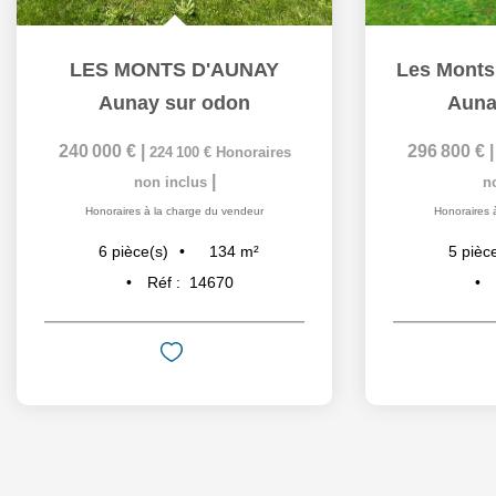
LES MONTS D'AUNAY
Les Monts
Aunay sur odon
Auna
240 000 €
|
296 800 €
224 100 €
Honoraires
|
non inclus
n
Honoraires à la charge du vendeur
Honoraires 
134
m²
6
pièce(s)
5
pièc
Réf :
14670