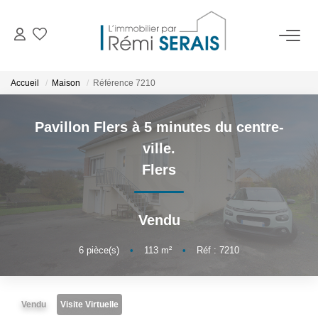
ACHETER
Accueil
Maison
Référence 7210
LOUER
Pavillon Flers à 5 minutes du centre-
ville.
VENDRE
Flers
BIENS VENDUS
Vendu
ADMINISTRATION DE BIENS
6
pièce(s)
•
113
m²
•
Réf : 7210
Gestion
Syndic
Vendu
Visite Virtuelle