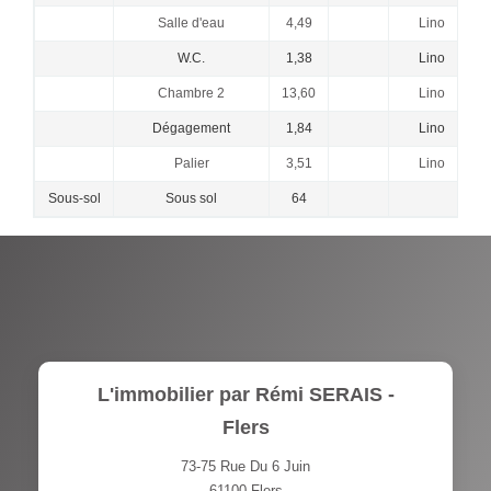
Salle d'eau
4,49
Lino
W.C.
1,38
Lino
Chambre 2
13,60
Lino
M
Dégagement
1,84
Lino
Palier
3,51
Lino
Sous-sol
Sous sol
64
L'immobilier par Rémi SERAIS -
Flers
73-75 Rue Du 6 Juin
61100
Flers