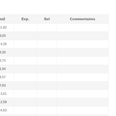
m2
Exp.
Sol
Commentaires
1,92
9,03
4,26
8,33
3,75
1,04
4,57
7,63
3,01
2,59
4,63