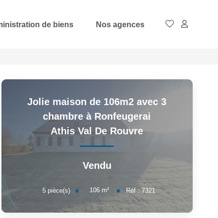
inistration de biens
Nos agences
Jolie maison de 106m2 avec 3
chambre à Ronfeugerai
Athis Val De Rouvre
Vendu
106
m²
5
pièce(s)
Réf :
7321