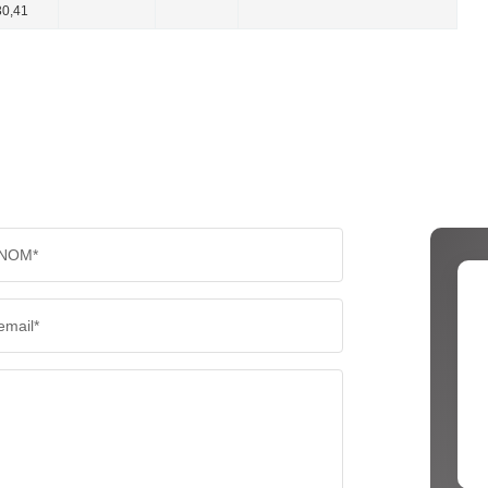
0,41
NOM*
email*