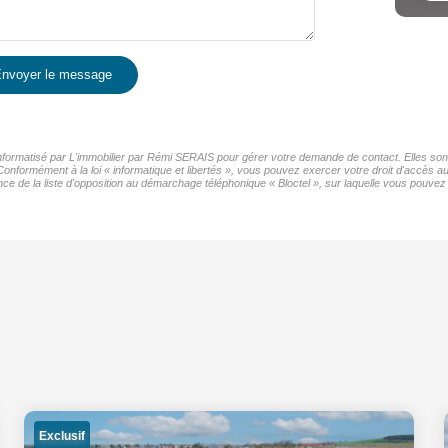
nvoyer le message
 informatisé par L'immobilier par Rémi SERAIS pour gérer votre demande de contact. Elles sont
Conformément à la loi « informatique et libertés », vous pouvez exercer votre droit d'accès au
de la liste d'opposition au démarchage téléphonique « Bloctel », sur laquelle vous pouvez v
Exclusif