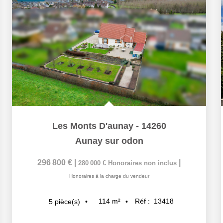
Les Monts D'aunay - 14260
Aunay sur odon
296 800 €
|
|
280 000 €
Honoraires non inclus
Honoraires à la charge du vendeur
114
m²
Réf :
13418
5
pièce(s)