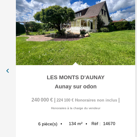
LES MONTS D'AUNAY
Aunay sur odon
240 000 €
|
|
224 100 €
Honoraires non inclus
Honoraires à la charge du vendeur
134
m²
Réf :
14670
6
pièce(s)