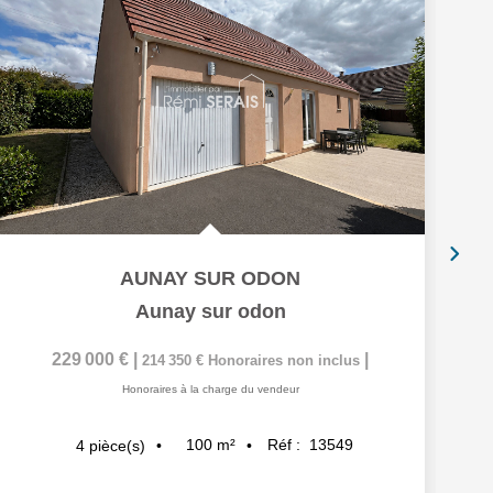
AUNAY SUR ODON
Aunay sur odon
229 000 €
|
|
214 350 €
Honoraires non inclus
Honoraires à la charge du vendeur
100
m²
Réf :
13549
4
pièce(s)