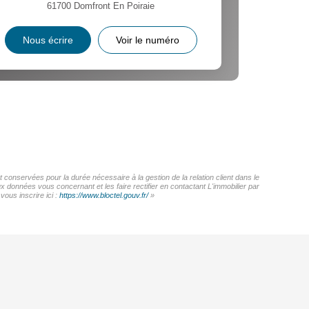
61700
Domfront En Poiraie
Nous écrire
Voir le numéro
 conservées pour la durée nécessaire à la gestion de la relation client dans le
x données vous concernant et les faire rectifier en contactant L'immobilier par
ous inscrire ici :
https://www.bloctel.gouv.fr/
»