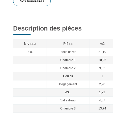
Nos honoraires
Description des pièces
Niveau
Pièce
m2
RDC
Pièce de vie
21,19
Chambre 1
10,26
Chambre 2
9,32
Couloir
1
Dégagement
2,98
W.C.
1,72
Salle d'eau
4,87
Chambre 3
13,74