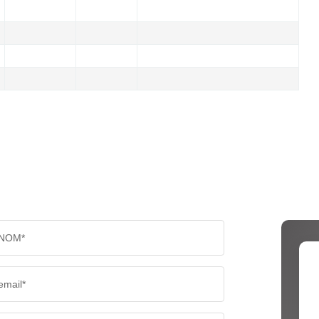
NOM*
email*