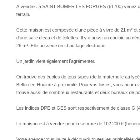
À vendre : à SAINT BOMER LES FORGES (61700) venez décou
terrain.
Cette maison est composée d'une pièce à vivre de 21 m² et d
d'une salle d'eau et de toilettes. Il y a aussi un couloir, un
26 m². Elle possède un chauffage électrique.
Un jardin vient également l'agrémenter.
On trouve des écoles de tous types (de la maternelle au lycé
Bellou-en-Houlme à proximité. Pour vos loisirs, vous pourrez
trouve aussi de nombreux restaurants et deux bureaux de po
Les indices DPE et GES sont respectivement de classe G (4
La maison est à vendre pour la somme de 102 200 € (honorai
Votre agence vous invite à découvrir toutes les originalités