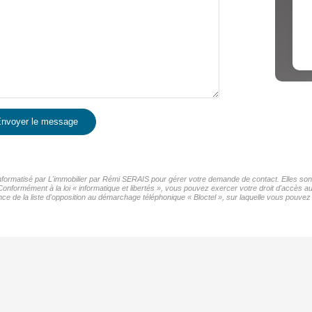
nvoyer le message
 informatisé par L'immobilier par Rémi SERAIS pour gérer votre demande de contact. Elles sont
Conformément à la loi « informatique et libertés », vous pouvez exercer votre droit d'accès au
de la liste d'opposition au démarchage téléphonique « Bloctel », sur laquelle vous pouvez v