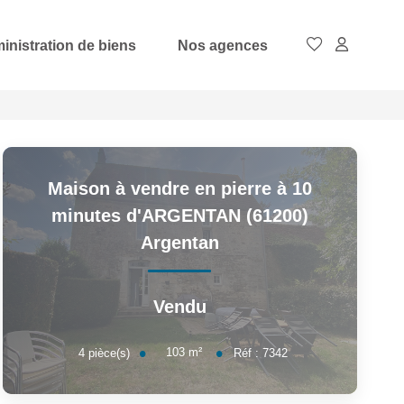
inistration de biens
Nos agences
Maison à vendre en pierre à 10
minutes d'ARGENTAN (61200)
Argentan
Vendu
103
m²
4
pièce(s)
Réf :
7342