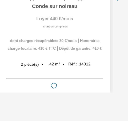
Conde sur noireau
Loyer 440 €/mois
charges comprises
|
dont charges récupérables: 30 €/mois
Honoraires
|
charge locataire: 410 € TTC
Dépôt de garantie: 410 €
42
m²
Réf :
14912
2
pièce(s)