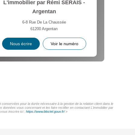
L'immobilier par Rémi SERAIS -
Argentan
6-8 Rue De La Chaussée
61200
Argentan
Nous écrire
Voir le numéro
 conservées pour la durée nécessaire à la gestion de la relation client dans le
x données vous concernant et les faire rectifier en contactant L'immobilier par
ous inscrire ici :
https://www.bloctel.gouv.fr/
»