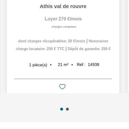
Athis val de rouvre
Loyer 270 €/mois
charges comprises
|
dont charges récupérables: 20 €/mois
Honoraires
|
charge locataire: 250 € TTC
Dépôt de garantie: 250 €
21
m²
Réf :
14938
1
pièce(s)