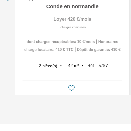
Conde en normandie
Loyer 420 €/mois
charges comprises
|
dont charges récupérables: 10 €/mois
Honoraires
|
charge locataire: 410 € TTC
Dépôt de garantie: 410 €
42
m²
Réf :
5797
2
pièce(s)