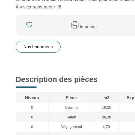
À visiter sans tarder !!!!
Imprimer
Nos honoraires
Description des pièces
Niveau
Pièce
m2
Exp
0
Cuisine
19,25
0
Salon
26,28
0
Dégagement
4,70