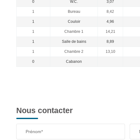
0
W.C.
3,07
1
Bureau
8,42
1
Couloir
4,96
1
Chambre 1
14,21
1
Salle de bains
8,89
1
Chambre 2
13,10
0
Cabanon
Nous contacter
Prénom*