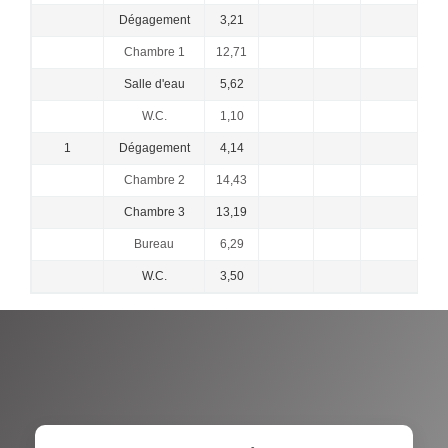
Dégagement
3,21
Chambre 1
12,71
Salle d'eau
5,62
W.C.
1,10
1
Dégagement
4,14
Chambre 2
14,43
Chambre 3
13,19
Bureau
6,29
W.C.
3,50