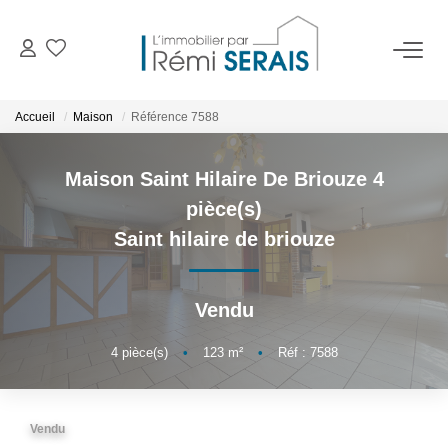
ACHETER
Accueil
Maison
Référence 7588
LOUER
Maison Saint Hilaire De Briouze 4
pièce(s)
VENDRE
Saint hilaire de briouze
BIENS VENDUS
Vendu
ADMINISTRATION DE BIENS
4
pièce(s)
•
123
m²
•
Réf : 7588
Gestion
Syndic
Vendu