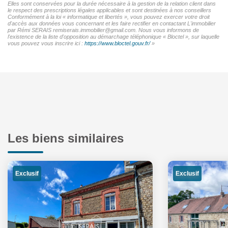
Elles sont conservées pour la durée nécessaire à la gestion de la relation client dans
le respect des prescriptions légales applicables et sont destinées à nos conseillers
Conformément à la loi « informatique et libertés », vous pouvez exercer votre droit
d'accès aux données vous concernant et les faire rectifier en contactant L'immobilier
par Rémi SERAIS remiserais.immobilier@gmail.com. Nous vous informons de
l'existence de la liste d'opposition au démarchage téléphonique « Bloctel », sur laquelle
vous pouvez vous inscrire ici :
https://www.bloctel.gouv.fr/
»
Les biens similaires
Exclusif
Exclusif