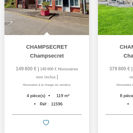
CHAMPSECRET
CHA
Champsecret
Cha
149 800 €
|
379 800 €
140 000 €
Honoraires
|
non inclus
n
Honoraires à la charge du vendeur
Honoraires 
119
m²
4
pièce(s)
8
pièce
Réf :
11596