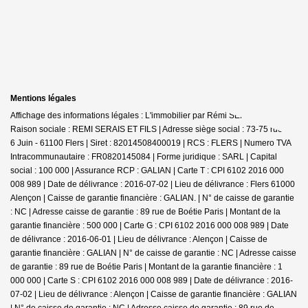
Mentions légales
Affichage des informations légales : L'immobilier par Rémi SERAIS - Flers |
Raison sociale : REMI SERAIS ET FILS | Adresse siège social : 73-75 rue du
6 Juin - 61100 Flers | Siret : 82014508400019 | RCS : FLERS | Numero TVA
Intracommunautaire : FR0820145084 | Forme juridique : SARL | Capital
social : 100 000 | Assurance RCP : GALIAN |
Carte T : CPI 6102 2016 000
008 989 | Date de délivrance : 2016-07-02 | Lieu de délivrance : Flers 61000
Alençon | Caisse de garantie financière : GALIAN. | N° de caisse de garantie
: NC | Adresse caisse de garantie : 89 rue de Boétie Paris | Montant de la
garantie financière : 500 000 | Carte G : CPI 6102 2016 000 008 989 | Date
de délivrance : 2016-06-01 | Lieu de délivrance : Alençon | Caisse de
garantie financière : GALIAN | N° de caisse de garantie : NC | Adresse caisse
de garantie : 89 rue de Boétie Paris | Montant de la garantie financière : 1
000 000 | Carte S : CPI 6102 2016 000 008 989 | Date de délivrance : 2016-
07-02 | Lieu de délivrance : Alençon | Caisse de garantie financière : GALIAN
| N° de caisse de garantie : NC | Adresse caisse de garantie : 89 rue de