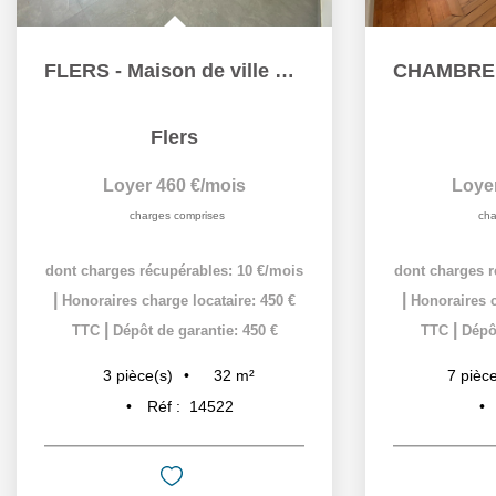
FLERS - Maison de ville de 31.92 m2
Flers
Loyer 460 €/mois
Loye
charges comprises
cha
dont charges récupérables: 10 €/mois
dont charges r
|
|
Honoraires charge locataire: 450 €
Honoraires c
|
|
TTC
Dépôt de garantie: 450 €
TTC
Dépôt
32
m²
3
pièce(s)
7
pièce
Réf :
14522