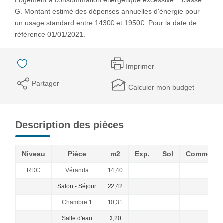
G. Montant estimé des dépenses annuelles d'énergie pour
un usage standard entre 1430€ et 1950€. Pour la date de
référence 01/01/2021.
Imprimer
Partager
Calculer mon budget
Description des pièces
Niveau
Pièce
m2
Exp.
Sol
Commenta
RDC
Véranda
14,40
Salon - Séjour
22,42
Chambre 1
10,31
Salle d'eau
3,20