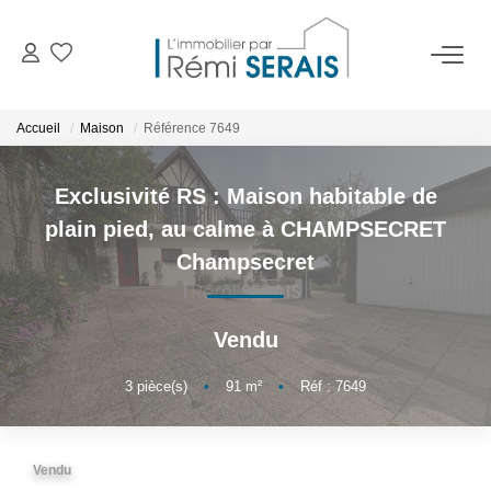
ACHETER
Accueil
Maison
Référence 7649
LOUER
Exclusivité RS : Maison habitable de
plain pied, au calme à CHAMPSECRET
VENDRE
Champsecret
BIENS VENDUS
Vendu
ADMINISTRATION DE BIENS
3
pièce(s)
•
91
m²
•
Réf : 7649
Gestion
Syndic
Vendu