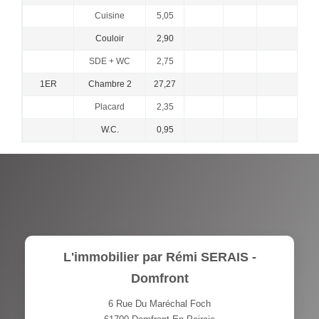
Cuisine
5,05
Couloir
2,90
SDE + WC
2,75
1ER
Chambre 2
27,27
Placard
2,35
W.C.
0,95
L'immobilier par Rémi SERAIS -
Domfront
6 Rue Du Maréchal Foch