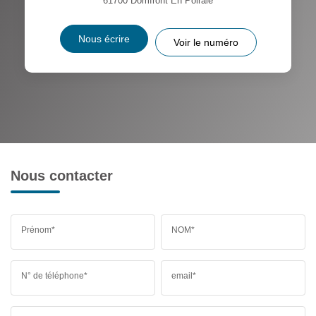
61700
Domfront En Poiraie
Nous écrire
Voir le numéro
Nous contacter
Prénom*
NOM*
N° de téléphone*
email*