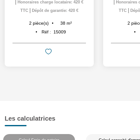
|
|
Honoraires charge locataire: 420 €
Honoraires c
|
|
TTC
Dépôt de garantie: 420 €
TTC
Dépôt
38
m²
2
pièce(s)
2
pièc
Réf :
15009
Les calculatrices