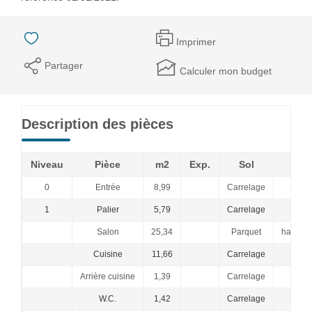
Imprimer
Partager
Calculer mon budget
Description des pièces
Niveau
Pièce
m2
Exp.
Sol
Com
0
Entrée
8,99
Carrelage
1
Palier
5,79
Carrelage
Salon
25,34
Parquet
hauteur
Cuisine
11,66
Carrelage
Arrière cuisine
1,39
Carrelage
W.C.
1,42
Carrelage