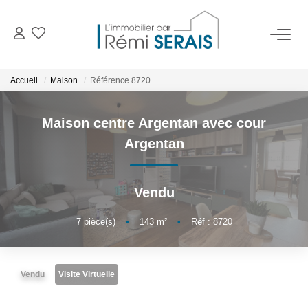
ACHETER
Accueil
Maison
Référence 8720
LOUER
Maison centre Argentan avec cour
Argentan
VENDRE
Vendu
BIENS VENDUS
7
pièce(s)
•
143
m²
•
Réf : 8720
ADMINISTRATION DE BIENS
Gestion
Vendu
Visite Virtuelle
Syndic