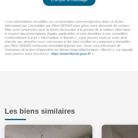
« Les informations recueillies sur ce formulaire sont enregistrées dans un fichier
informatisé par L'immobilier par Rémi SERAIS pour gérer votre demande de contact.
Elles sont conservées pour la durée nécessaire à la gestion de la relation client dans
le respect des prescriptions légales applicables et sont destinées à nos conseillers
Conformément à la loi « informatique et libertés », vous pouvez exercer votre droit
d'accès aux données vous concernant et les faire rectifier en contactant L'immobilier
par Rémi SERAIS remiserais.immobilier@gmail.com. Nous vous informons de
l'existence de la liste d'opposition au démarchage téléphonique « Bloctel », sur laquelle
vous pouvez vous inscrire ici :
https://www.bloctel.gouv.fr/
»
Les biens similaires