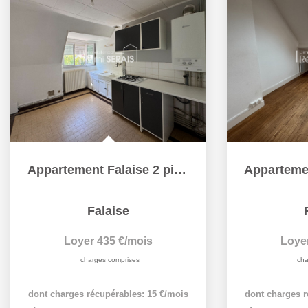
Appartement Falaise 2 pièces 38.39 m2
Falaise
Loyer 435 €/mois
Loye
charges comprises
cha
dont charges récupérables: 15 €/mois
dont charges r