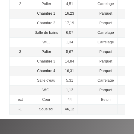
2
Palier
4,51
Carrelage
Chambre 1
16,23
Parquet
Chambre 2
17,19
Parquet
Salle de bains
6,07
Carrelage
W.C.
1,34
Carrelage
3
Palier
5,67
Parquet
Chambre 3
14,84
Parquet
Chambre 4
16,31
Parquet
Salle d'eau
5,31
Carrelage
W.C.
1,13
Parquet
ext
Cour
44
Beton
-1
Sous sol
46,12