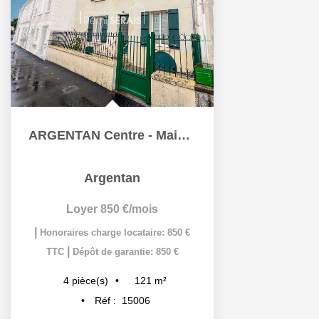
ARGENTAN Centre - Maison entièrement rénovée
Argentan
Loyer 850 €/mois
|
Honoraires charge locataire: 850 €
|
TTC
Dépôt de garantie: 850 €
121
m²
4
pièce(s)
Réf :
15006