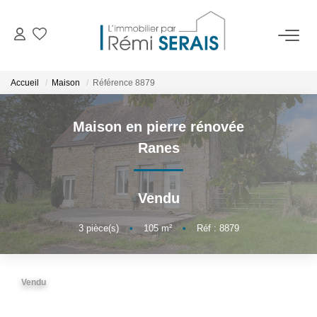
ACHETER
Accueil
Maison
Référence 8879
LOUER
Maison en pierre rénovée
Ranes
VENDRE
Vendu
BIENS VENDUS
3
pièce(s)
•
105
m²
•
Réf : 8879
ADMINISTRATION DE BIENS
Gestion
Vendu
Syndic