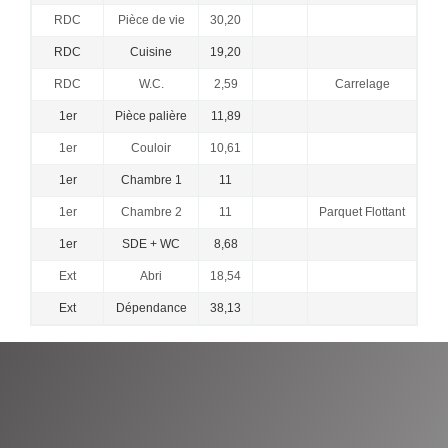
RDC
Pièce de vie
30,20
RDC
Cuisine
19,20
RDC
W.C.
2,59
Carrelage
Ar
1er
Pièce palière
11,89
1
1er
Couloir
10,61
1er
Chambre 1
11
1er
Chambre 2
11
Parquet Flottant
1er
SDE + WC
8,68
Ext
Abri
18,54
Ext
Dépendance
38,13