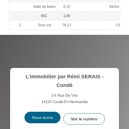
Salle de bains
6,15
Sèche servi
W.C.
1,40
-1
Sous sol
78,12
Chauffe
L'immobilier par Rémi SERAIS -
Condé
2-4 Rue De Vire
14110
Condé-En-Normandie
Nous écrire
Voir le numéro