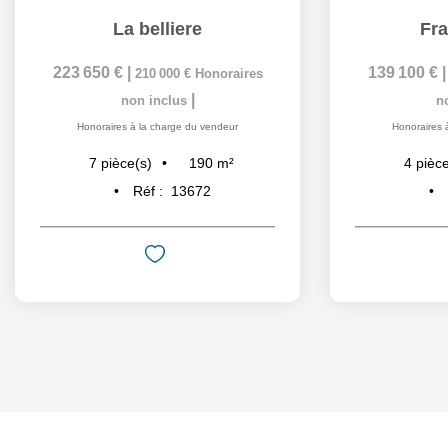
La belliere
Fra
223 650 €
|
139 100 €
210 000 €
Honoraires
|
non inclus
n
Honoraires à la charge du vendeur
Honoraires 
190
m²
7
pièce(s)
4
pièce
Réf :
13672