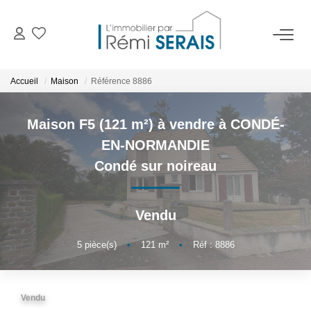
ACHETER
Accueil
Maison
Référence 8886
LOUER
Maison F5 (121 m²) à vendre à CONDÉ-
EN-NORMANDIE
VENDRE
Condé sur noireau
BIENS VENDUS
Vendu
ADMINISTRATION DE BIENS
5
pièce(s)
•
121
m²
•
Réf : 8886
Gestion
Syndic
Vendu