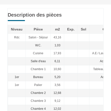
Description des pièces
Niveau
Pièce
m2
Exp.
Sol
Comm
Rdc
Salon - Séjour
43,16
In
W.C.
1,03
Cuisine
17,93
A.E / Lave vai
Salle d'eau
6,11
Accès te
Chambre 1
10,60
Tableau / Es
1er
Bureau
5,20
Accès v
1er
Palier
3,56
Chambre 2
12,68
Chambre 3
9,12
Chambre 4
12,02