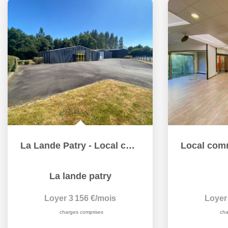
La Lande Patry - Local commercial
La lande patry
Loyer 3 156 €/mois
Loyer
charges comprises
cha