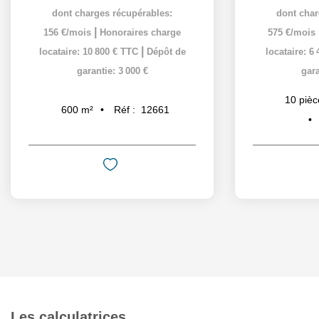
dont charges récupérables:
dont char
|
156 €/mois
Honoraires charge
575 €/mois
|
locataire: 10 800 € TTC
Dépôt de
locataire: 6
garantie: 3 000 €
gara
10
pièc
Réf :
12661
600
m²
Les calculatrices