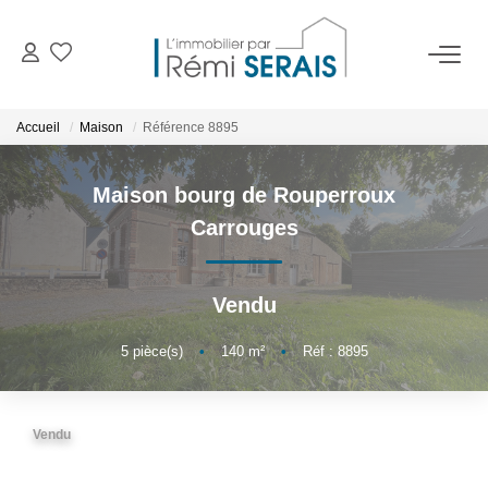
ACHETER
Accueil
Maison
Référence 8895
LOUER
Maison bourg de Rouperroux
Carrouges
VENDRE
Vendu
BIENS VENDUS
5
pièce(s)
•
140
m²
•
Réf : 8895
ADMINISTRATION DE BIENS
Gestion
Vendu
Syndic