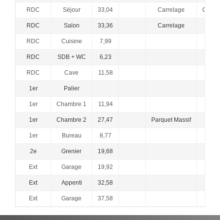
RDC
Séjour
33,04
Carrelage
Chemin
RDC
Salon
33,36
Carrelage
RDC
Cuisine
7,99
RDC
SDB + WC
6,23
RDC
Cave
11,58
1er
Palier
1er
Chambre 1
11,94
1er
Chambre 2
27,47
Parquet Massif
1er
Bureau
8,77
2e
Grenier
19,68
Ext
Garage
19,92
Ext
Appenti
32,58
Ext
Garage
37,58