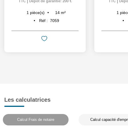
|
|
TTC
Dépôt de garantie: 200 €
TTC
Dépôt
14
m²
1
pièce(s)
1
pièc
Réf :
7059
Les calculatrices
Calcul Frais de notaire
Calcul capacité d'empr