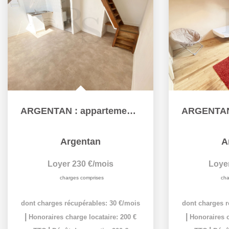
ARGENTAN : appartement T1 (14 m²) à louer
Argentan
A
Loyer 230 €/mois
Loye
charges comprises
cha
dont charges récupérables: 30 €/mois
dont charges r
|
|
Honoraires charge locataire: 200 €
Honoraires c