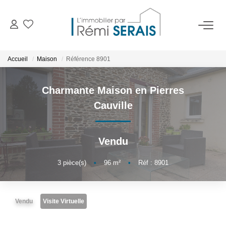
ACHETER
Accueil
Maison
Référence 8901
LOUER
Charmante Maison en Pierres
Cauville
VENDRE
Vendu
BIENS VENDUS
3
pièce(s)
•
96
m²
•
Réf : 8901
ADMINISTRATION DE BIENS
Gestion
Vendu
Visite Virtuelle
Syndic