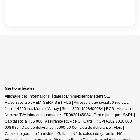
Mentions légales
Affichage des informations légales : L'immobilier par Rémi SERAIS - Aunay |
Raison sociale : REMI SERAIS ET FILS | Adresse siège social : 6 rue du 12
Juin - 14260 Les Monts d'Aunay | Siret : 82014508400084 | RCS : Alençon |
Numero TVA Intracommunautaire : FR0820145084 | Forme juridique : SARL |
Capital social : 35 000 | Assurance RCP : NC |
Carte T : CPI 6102 2016 000
008 989 | Date de délivrance : 0000-00-00 | Lieu de délivrance : Flers |
Caisse de garantie financière : Galian. | N° de caisse de garantie : NC |
Adresse caisse de garantie : 89 rue de Boetie Paris | Montant de la garantie