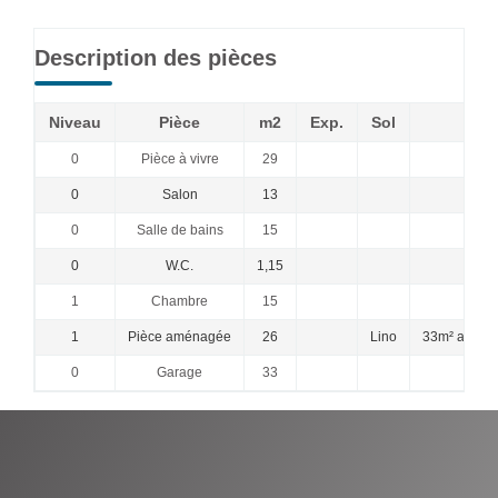
Description des pièces
Niveau
Pièce
m2
Exp.
Sol
Com
0
Pièce à vivre
29
0
Salon
13
0
Salle de bains
15
0
W.C.
1,15
1
Chambre
15
m
1
Pièce aménagée
26
Lino
33m² au sol
0
Garage
33
p