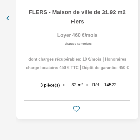
FLERS - Maison de ville de 31.92 m2
Flers
Loyer 460 €/mois
charges comprises
|
dont charges récupérables: 10 €/mois
Honoraires
|
charge locataire: 450 € TTC
Dépôt de garantie: 450 €
32
m²
Réf :
14522
3
pièce(s)