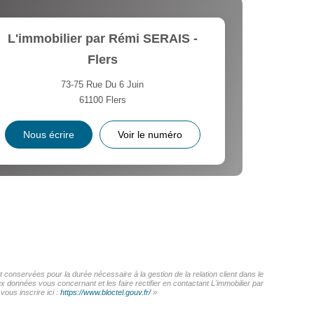
L'immobilier par Rémi SERAIS -
Flers
73-75 Rue Du 6 Juin
61100
Flers
Nous écrire
Voir le numéro
 conservées pour la durée nécessaire à la gestion de la relation client dans le
x données vous concernant et les faire rectifier en contactant L'immobilier par
ous inscrire ici :
https://www.bloctel.gouv.fr/
»