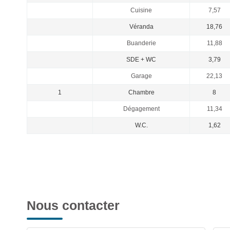
Cuisine
7,57
Véranda
18,76
Buanderie
11,88
SDE + WC
3,79
Garage
22,13
1
Chambre
8
Dégagement
11,34
W.C.
1,62
Nous contacter