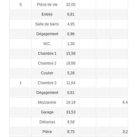
0
Pièce de vie
32,05
Entrée
6,81
Salle de bains
4,95
Dégagement
0,96
W.C.
1,30
Chambre 1
15,58
Chambre 2
18,66
Couloir
5,28
1
Chambre 3
11,64
Dégagement
0,81
Mezzanine
16,19
6.46 LC
Garage
33,53
Débarras
9,58
Pièce
8,75
3.26 LC