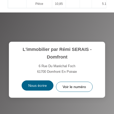
Pièce
10,85
5.14 LC
L'immobilier par Rémi SERAIS -
Domfront
6 Rue Du Maréchal Foch
61700
Domfront En Poiraie
Nous écrire
Voir le numéro