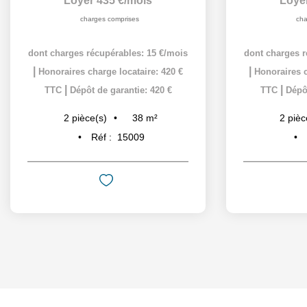
Loyer 435 €/mois
Loye
charges comprises
cha
dont charges récupérables: 15 €/mois
dont charges r
|
|
Honoraires charge locataire: 420 €
Honoraires c
|
|
TTC
Dépôt de garantie: 420 €
TTC
Dépôt
38
m²
2
pièce(s)
2
pièc
Réf :
15009