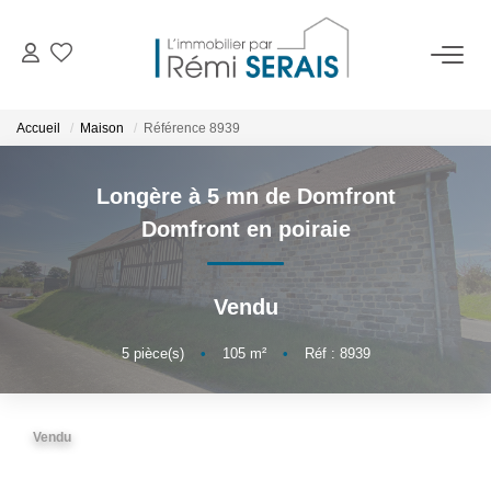
ACHETER
Accueil
Maison
Référence 8939
LOUER
Longère à 5 mn de Domfront
Domfront en poiraie
VENDRE
Vendu
BIENS VENDUS
5
pièce(s)
•
105
m²
•
Réf : 8939
ADMINISTRATION DE BIENS
Gestion
Vendu
Syndic