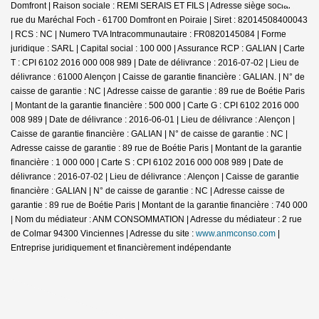
Domfront | Raison sociale : REMI SERAIS ET FILS | Adresse siège social : 6
rue du Maréchal Foch - 61700 Domfront en Poiraie | Siret : 82014508400043
| RCS : NC | Numero TVA Intracommunautaire : FR0820145084 | Forme
juridique : SARL | Capital social : 100 000 | Assurance RCP : GALIAN |
Carte
T : CPI 6102 2016 000 008 989 | Date de délivrance : 2016-07-02 | Lieu de
délivrance : 61000 Alençon | Caisse de garantie financière : GALIAN. | N° de
caisse de garantie : NC | Adresse caisse de garantie : 89 rue de Boétie Paris
| Montant de la garantie financière : 500 000 | Carte G : CPI 6102 2016 000
008 989 | Date de délivrance : 2016-06-01 | Lieu de délivrance : Alençon |
Caisse de garantie financière : GALIAN | N° de caisse de garantie : NC |
Adresse caisse de garantie : 89 rue de Boétie Paris | Montant de la garantie
financière : 1 000 000 | Carte S : CPI 6102 2016 000 008 989 | Date de
délivrance : 2016-07-02 | Lieu de délivrance : Alençon | Caisse de garantie
financière : GALIAN | N° de caisse de garantie : NC | Adresse caisse de
garantie : 89 rue de Boétie Paris | Montant de la garantie financière : 740 000
| Nom du médiateur : ANM CONSOMMATION | Adresse du médiateur : 2 rue
de Colmar 94300 Vinciennes | Adresse du site :
www.anmconso.com
|
Entreprise juridiquement et financièrement indépendante