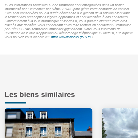
« Les informations recueillies sur ce formulaire sont enregistrées dans un fichier
informatisé par L'immobilier par Rémi SERAIS pour gérer votre demande de contact.
Elles sont conservées pour la durée nécessaire à la gestion de la relation client dans
le respect des prescriptions légales applicables et sont destinées à nos conseillers
Conformément à la loi « informatique et libertés », vous pouvez exercer votre droit
d'accès aux données vous concernant et les faire rectifier en contactant L'immobilier
par Rémi SERAIS remiserais.immobilier@gmail.com. Nous vous informons de
l'existence de la liste d'opposition au démarchage téléphonique « Bloctel », sur laquelle
vous pouvez vous inscrire ici :
https://www.bloctel.gouv.fr/
»
Les biens similaires