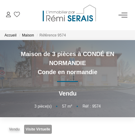
ACHETER
Accueil
Maison
Référence 9574
LOUER
Maison de 3 pièces à CONDÉ EN
NORMANDIE
VENDRE
Conde en normandie
BIENS VENDUS
Vendu
ADMINISTRATION DE BIENS
3
pièce(s)
•
57
m²
•
Réf : 9574
Gestion
Syndic
Vendu
Visite Virtuelle