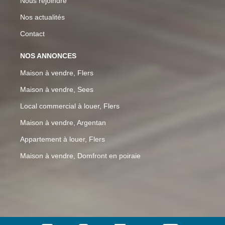
Nous rejoindre
Nos actualités
Contact
NOS ANNONCES
Maison à vendre, Flers
Maison à vendre, Sees
Local commercial à louer, Flers
Maison à vendre, Argentan
Appartement à louer, Flers
Maison à vendre, Domfront en poiraie