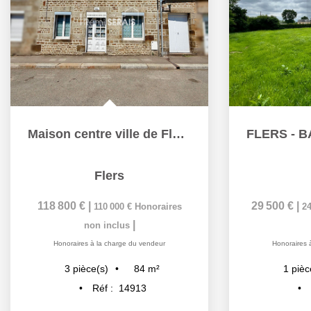
Maison centre ville de Flers proximité immédiate des...
Flers
118 800 €
|
29 500 €
|
110 000 €
Honoraires
24
|
non inclus
Honoraires à la charge du vendeur
Honoraires 
84
m²
3
pièce(s)
1
pièc
Réf :
14913