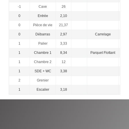
-1
Cave
26
0
Entrée
2,10
0
Pièce de vie
21,37
cuis
0
Débarras
2,97
Carrelage
1
Palier
3,33
1
Chambre 1
8,34
Parquet Flottant
1
Chambre 2
12
trap
1
SDE + WC
3,38
2
Grenier
Pas 
1
Escalier
3,18