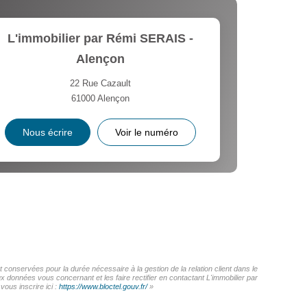
L'immobilier par Rémi SERAIS -
Alençon
22 Rue Cazault
61000
Alençon
Nous écrire
Voir le numéro
 conservées pour la durée nécessaire à la gestion de la relation client dans le
x données vous concernant et les faire rectifier en contactant L'immobilier par
ous inscrire ici :
https://www.bloctel.gouv.fr/
»