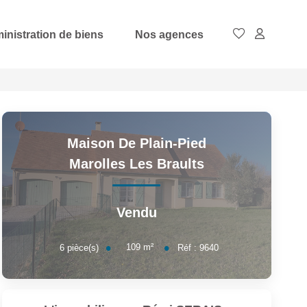
inistration de biens
Nos agences
Maison De Plain-Pied
Marolles Les Braults
Vendu
109
m²
6
pièce(s)
Réf :
9640