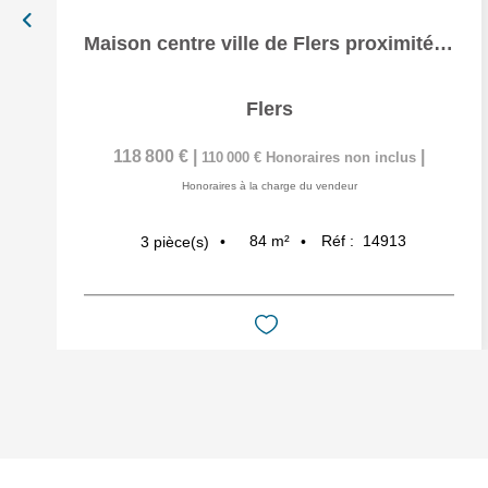
Maison centre ville de Flers proximité immédiate des...
Flers
118 800 €
|
|
110 000 €
Honoraires non inclus
Honoraires à la charge du vendeur
84
m²
Réf :
14913
3
pièce(s)