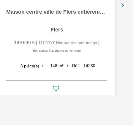
Maison centre ville de Flers entièrement rénovée
Flers
199 600 €
|
|
187 000 €
Honoraires non inclus
Honoraires à la charge du vendeur
148
m²
Réf :
14230
6
pièce(s)