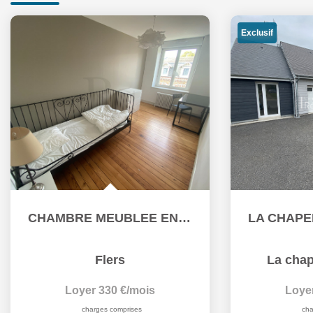
Exclusif
CHAMBRE MEUBLEE EN COLOCATION
Flers
La chap
Loyer 330 €/mois
Loye
charges comprises
cha