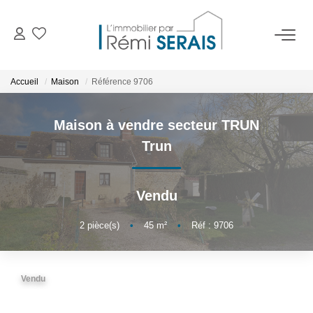
ACHETER
Accueil
Maison
Référence 9706
LOUER
Maison à vendre secteur TRUN
Trun
VENDRE
Vendu
BIENS VENDUS
2
pièce(s)
•
45
m²
•
Réf : 9706
ADMINISTRATION DE BIENS
Gestion
Vendu
Syndic