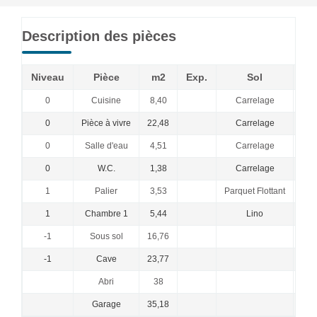
Description des pièces
Niveau
Pièce
m2
Exp.
Sol
Co
0
Cuisine
8,40
Carrelage
0
Pièce à vivre
22,48
Carrelage
0
Salle d'eau
4,51
Carrelage
0
W.C.
1,38
Carrelage
1
Palier
3,53
Parquet Flottant
1
Chambre 1
5,44
Lino
-1
Sous sol
16,76
-1
Cave
23,77
Abri
38
Garage
35,18