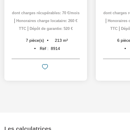
dont charges récupérables: 70 €/mois
dont charges r
|
|
Honoraires charge locataire: 260 €
Honoraires c
|
|
TTC
Dépôt de garantie: 520 €
TTC
Dépôt
213
m²
7
pièce(s)
6
pièce
Réf :
8914
Les calculatrices