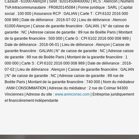
Cazault - 61000 Alençon | Siret : 82014508400092 | RCS : Alencon | Numero
TVA Intracommunautaire : FR0820145084 | Forme juridique : SARL | Capital
social : 100 000 | Assurance RCP : GALIAN |
Carte T : CPI 6102 2016 000
008 989 | Date de délivrance : 2016-07-02 | Lieu de délivrance : Alencon
61000 Alençon | Caisse de garantie financière : GALIAN. | N° de caisse de
garantie : NC | Adresse caisse de garantie : 89 rue de Boétie Paris | Montant
de la garantie financière : 500 000 | Carte G : CPI 6102 2016 000 008 989 |
Date de délivrance : 2016-06-01 | Lieu de délivrance : Alençon | Caisse de
garantie financière : GALIAN | N° de caisse de garantie : NC | Adresse caisse
de garantie : 89 rue de Boétie Paris | Montant de la garantie financière : 1
000 000 | Carte S : CPI 6102 2016 000 008 989 | Date de délivrance : 2016-
07-02 | Lieu de délivrance : Alençon | Caisse de garantie financière : GALIAN
| N° de caisse de garantie : NC | Adresse caisse de garantie : 89 rue de
Boétie Paris | Montant de la garantie financière : 740 000 | Nom du médiateur
: ANM CONSOMMATION | Adresse du médiateur : 2 rue de Colmar 94300
Vinciennes | Adresse du site :
www.anmconso.com
|
Entreprise juridiquement
et financièrement indépendante