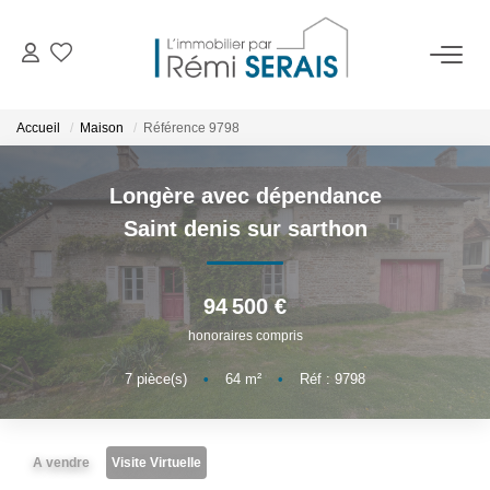
ACHETER
Accueil
Maison
Référence 9798
LOUER
Longère avec dépendance
Saint denis sur sarthon
VENDRE
94 500 €
BIENS VENDUS
honoraires compris
ADMINISTRATION DE BIENS
7
pièce(s)
•
64
m²
•
Réf : 9798
Gestion
Syndic
A vendre
Visite Virtuelle