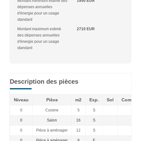
Montant minimum estimé des
1950 EUR
dépenses annuelles
d'énergie pour un usage
standard
Montant maximum estimé
2710 EUR
des dépenses annuelles
d'énergie pour un usage
standard
Description des pièces
Niveau
Pièce
m2
Exp.
Sol
Comment
0
Cuisine
5
S
0
Salon
16
S
0
Pièce à aménager
12
S
0
Pièce à aménager
8
E