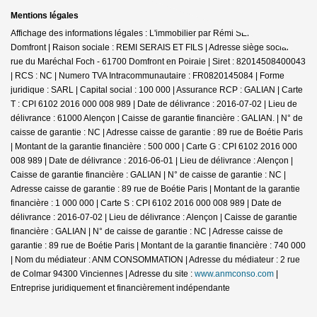
Mentions légales
Affichage des informations légales : L'immobilier par Rémi SERAIS -
Domfront | Raison sociale : REMI SERAIS ET FILS | Adresse siège social : 6
rue du Maréchal Foch - 61700 Domfront en Poiraie | Siret : 82014508400043
| RCS : NC | Numero TVA Intracommunautaire : FR0820145084 | Forme
juridique : SARL | Capital social : 100 000 | Assurance RCP : GALIAN |
Carte
T : CPI 6102 2016 000 008 989 | Date de délivrance : 2016-07-02 | Lieu de
délivrance : 61000 Alençon | Caisse de garantie financière : GALIAN. | N° de
caisse de garantie : NC | Adresse caisse de garantie : 89 rue de Boétie Paris
| Montant de la garantie financière : 500 000 | Carte G : CPI 6102 2016 000
008 989 | Date de délivrance : 2016-06-01 | Lieu de délivrance : Alençon |
Caisse de garantie financière : GALIAN | N° de caisse de garantie : NC |
Adresse caisse de garantie : 89 rue de Boétie Paris | Montant de la garantie
financière : 1 000 000 | Carte S : CPI 6102 2016 000 008 989 | Date de
délivrance : 2016-07-02 | Lieu de délivrance : Alençon | Caisse de garantie
financière : GALIAN | N° de caisse de garantie : NC | Adresse caisse de
garantie : 89 rue de Boétie Paris | Montant de la garantie financière : 740 000
| Nom du médiateur : ANM CONSOMMATION | Adresse du médiateur : 2 rue
de Colmar 94300 Vinciennes | Adresse du site :
www.anmconso.com
|
Entreprise juridiquement et financièrement indépendante