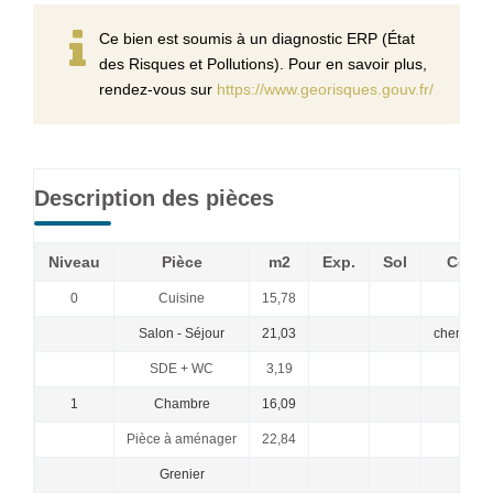
Ce bien est soumis à un diagnostic ERP (État
des Risques et Pollutions). Pour en savoir plus,
rendez-vous sur
https://www.georisques.gouv.fr/
Description des pièces
Niveau
Pièce
m2
Exp.
Sol
Comme
0
Cuisine
15,78
Salon - Séjour
21,03
cheminée 
SDE + WC
3,19
1
Chambre
16,09
Pièce à aménager
22,84
Grenier