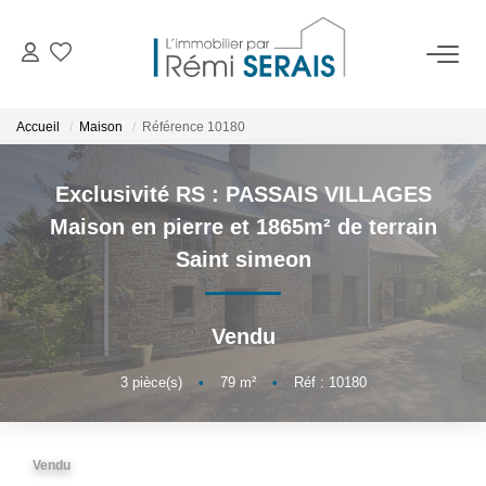
ACHETER
Accueil
Maison
Référence 10180
LOUER
Exclusivité RS : PASSAIS VILLAGES
Maison en pierre et 1865m² de terrain
VENDRE
Saint simeon
BIENS VENDUS
Vendu
ADMINISTRATION DE BIENS
3
pièce(s)
•
79
m²
•
Réf : 10180
Gestion
Syndic
Vendu