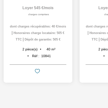
Loyer 545 €/mois
Loye
charges comprises
cha
dont charges récupérables: 40 €/mois
dont charges r
|
|
Honoraires charge locataire: 505 €
Honoraires c
|
|
TTC
Dépôt de garantie: 505 €
TTC
Dépôt
40
m²
2
pièce(s)
2
pièc
Réf :
10841