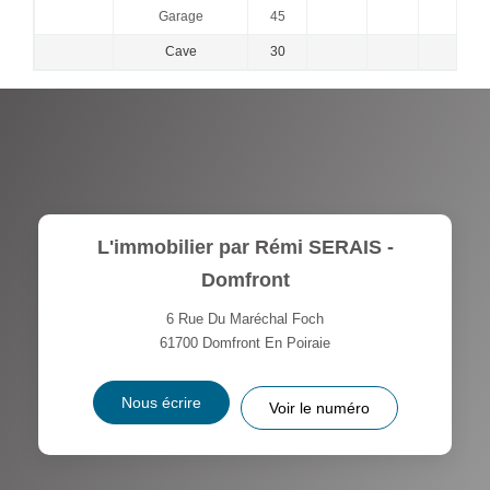
Garage
45
Cave
30
+ 
L'immobilier par Rémi SERAIS -
Domfront
6 Rue Du Maréchal Foch
61700
Domfront En Poiraie
Nous écrire
Voir le numéro