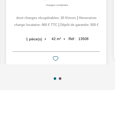
charges comprises
|
dont charges récupérables: 20 €/mois
Honoraires
|
charge locataire: 460 € TTC
Dépôt de garantie: 920 €
42
m²
Réf :
13508
1
pièce(s)