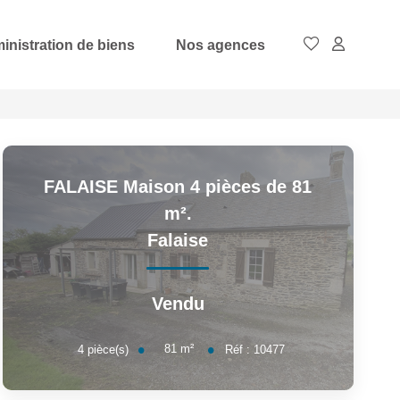
inistration de biens
Nos agences
FALAISE Maison 4 pièces de 81
m².
Falaise
Vendu
81
m²
4
pièce(s)
Réf :
10477