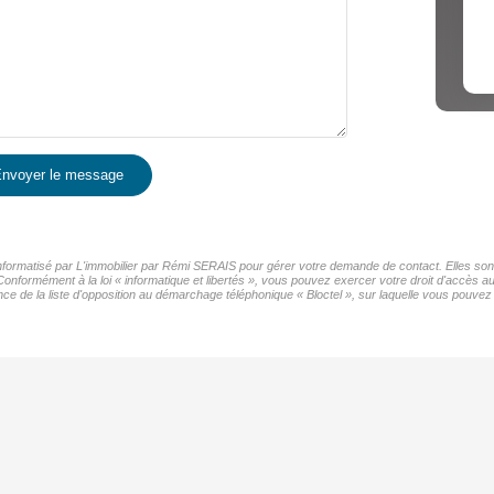
nvoyer le message
 informatisé par L'immobilier par Rémi SERAIS pour gérer votre demande de contact. Elles sont
Conformément à la loi « informatique et libertés », vous pouvez exercer votre droit d'accès au
de la liste d'opposition au démarchage téléphonique « Bloctel », sur laquelle vous pouvez v