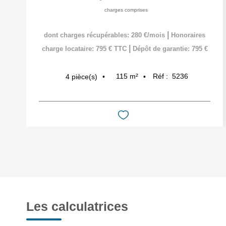
charges comprises
|
dont charges récupérables: 280 €/mois
Honoraires
|
charge locataire: 795 € TTC
Dépôt de garantie: 795 €
115
m²
Réf :
5236
4
pièce(s)
Les calculatrices