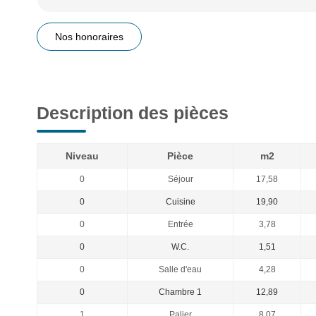
Nos honoraires
Description des pièces
Niveau
Pièce
m2
0
Séjour
17,58
0
Cuisine
19,90
0
Entrée
3,78
0
W.C.
1,51
0
Salle d'eau
4,28
0
Chambre 1
12,89
1
Palier
8,07