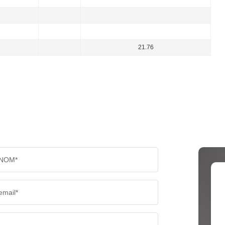
21.76
NOM*
email*