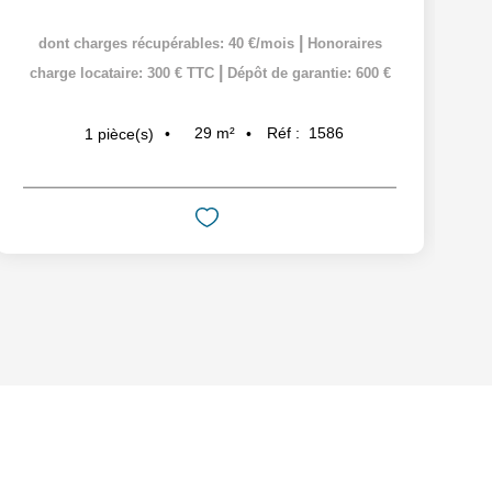
|
dont charges récupérables: 40 €/mois
Honoraires
|
charge locataire: 300 € TTC
Dépôt de garantie: 600 €
29
m²
Réf :
1586
1
pièce(s)