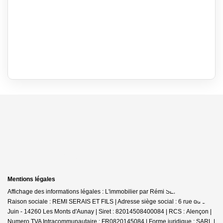
Mentions légales
Affichage des informations légales : L'immobilier par Rémi SERAIS - Aunay |
Raison sociale : REMI SERAIS ET FILS | Adresse siège social : 6 rue du 12
Juin - 14260 Les Monts d'Aunay | Siret : 82014508400084 | RCS : Alençon |
Numero TVA Intracommunautaire : FR0820145084 | Forme juridique : SARL |