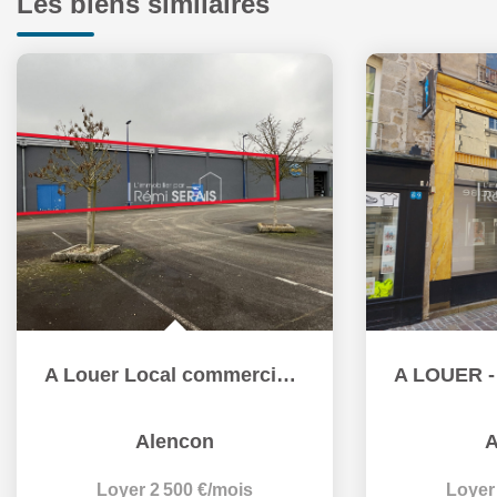
Les biens similaires
A Louer Local commercial de 1000 m2 - Pré en Pail
Alencon
A
Loyer 2 500 €/mois
Loyer