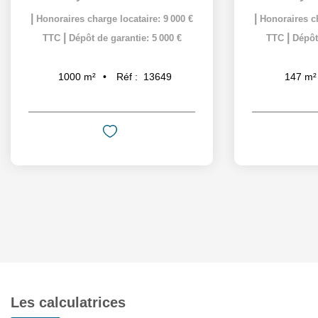
|
|
Honoraires charge locataire: 9 000 €
Honoraires ch
|
|
TTC
Dépôt de garantie: 5 000 €
TTC
Dépôt
Réf :
13649
1000
m²
147
m²
Les calculatrices