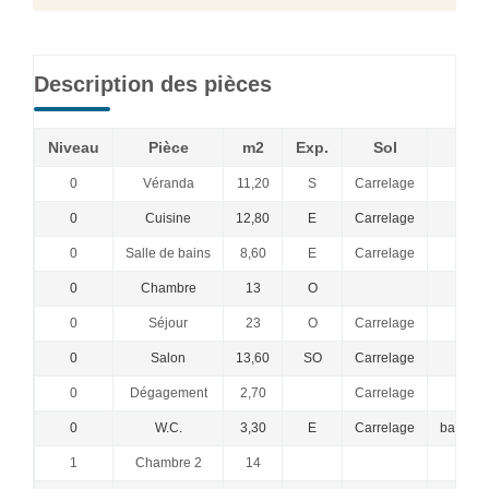
Description des pièces
Niveau
Pièce
m2
Exp.
Sol
0
Véranda
11,20
S
Carrelage
0
Cuisine
12,80
E
Carrelage
0
Salle de bains
8,60
E
Carrelage
0
Chambre
13
O
0
Séjour
23
O
Carrelage
0
Salon
13,60
SO
Carrelage
0
Dégagement
2,70
Carrelage
0
W.C.
3,30
E
Carrelage
ballon 
1
Chambre 2
14