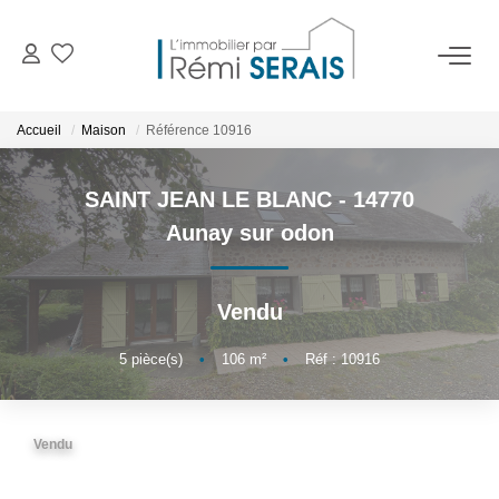
ACHETER
Accueil
Maison
Référence 10916
LOUER
SAINT JEAN LE BLANC - 14770
Aunay sur odon
VENDRE
Vendu
BIENS VENDUS
5
pièce(s)
•
106
m²
•
Réf : 10916
ADMINISTRATION DE BIENS
Gestion
Vendu
Syndic