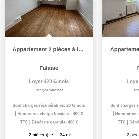
Appartement 2 pièces à louer - Falaise
Falaise
Loyer 420 €/mois
Loye
charges comprises
cha
dont charges récupérables: 20 €/mois
dont charges r
|
|
Honoraires charge locataire: 400 €
Honoraires c
|
|
TTC
Dépôt de garantie: 400 €
TTC
Dépôt
34
m²
2
pièce(s)
2
pièc