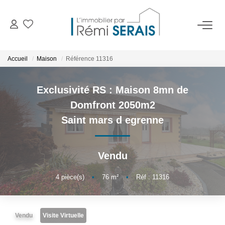
ACHETER
Accueil
Maison
Référence 11316
LOUER
Exclusivité RS : Maison 8mn de
Domfront 2050m2
VENDRE
Saint mars d egrenne
BIENS VENDUS
Vendu
ADMINISTRATION DE BIENS
4
pièce(s)
•
76
m²
•
Réf : 11316
Gestion
Syndic
Vendu
Visite Virtuelle