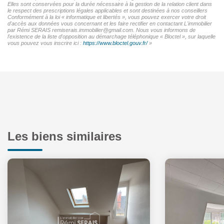
Elles sont conservées pour la durée nécessaire à la gestion de la relation client dans
le respect des prescriptions légales applicables et sont destinées à nos conseillers
Conformément à la loi « informatique et libertés », vous pouvez exercer votre droit
d'accès aux données vous concernant et les faire rectifier en contactant L'immobilier
par Rémi SERAIS remiserais.immobilier@gmail.com. Nous vous informons de
l'existence de la liste d'opposition au démarchage téléphonique « Bloctel », sur laquelle
vous pouvez vous inscrire ici :
https://www.bloctel.gouv.fr/
»
Les biens similaires