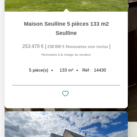
Maison Seulline 5 pièces 133 m2
Seulline
253 470 €
|
|
238 000 €
Honoraires non inclus
Honoraires à la charge du vendeur
133
m²
Réf :
14430
5
pièce(s)