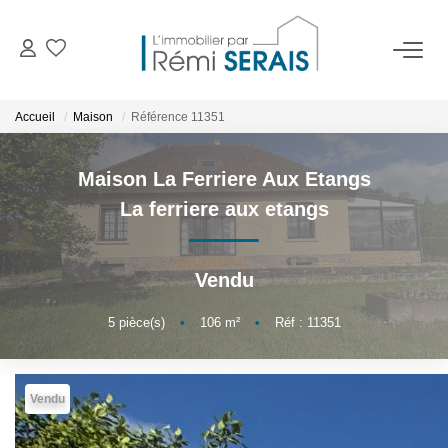
ACHETER
Accueil
Maison
Référence 11351
LOUER
Maison La Ferriere Aux Etangs
La ferriere aux etangs
VENDRE
Vendu
BIENS VENDUS
5
pièce(s)
•
106
m²
•
Réf : 11351
ADMINISTRATION DE BIENS
Gestion
Vendu
Syndic
Assurance