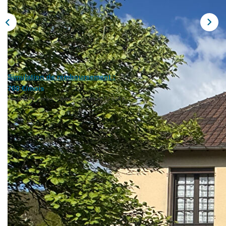
Extranet
NOS AGENCES
Simulation de remboursement :
700 €/mois
pendant 20 ans à 4% avec un apport de 12 840 €
Description
Réf : 11351
Ref 11351 prix : 128 400 €
L'Immobilier par Rémi Serais vous propose ce charmant
pavillon, situé proche bourg avec tous commerces, très
lumineux avec vue sur le bocage, comprenant une cuisine