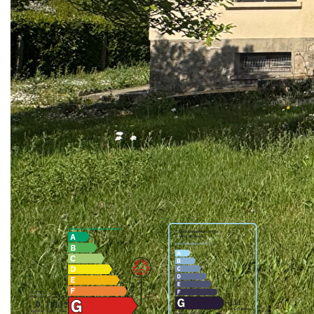
aménagée, salle, 3 chambres et un bureau. A l'étage :
grenier aménageable Dépendance à usage de garage et
atelier. A découvrir !
Les informations sur les risques auxquels ce bien est
exposé sont disponibles sur le site Géorisques :
www.georisques.gouv.fr
**
Honoraires à la charge du vendeur
Nos honoraires
Nous contacter
Diagnostics énergétiques