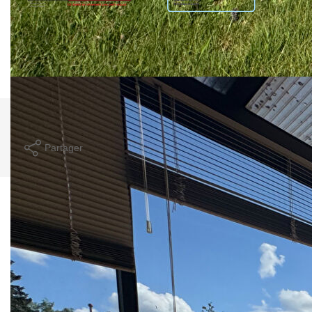
Logement à consommation énergétique excessive. : classe
G. Montant estimé des dépenses annuelles d'énergie pour
un usage standard entre 5140€ et 7000€. indexées aux
années 2021,2022 et 2023 (abonnement compris).
Imprimer
Partager
Calculer mon budget
Description des pièces
Niveau
Pièce
m2
Exp.
Sol
SOUS SOL
Cave
RDC
Entrée
3,20