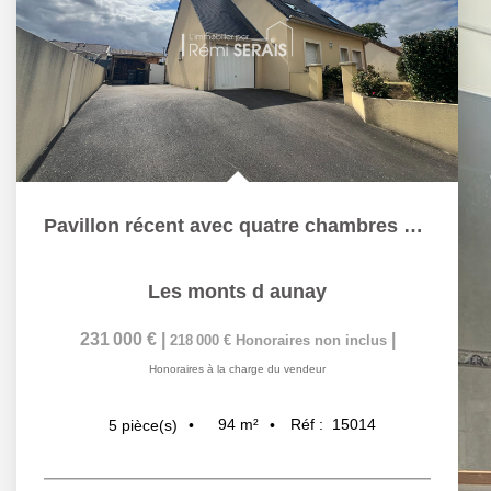
Pavillon récent avec quatre chambres à Aunay-sur-Odon -...
Les monts d aunay
231 000 €
|
|
218 000 €
Honoraires non inclus
Honoraires à la charge du vendeur
94
m²
Réf :
15014
5
pièce(s)