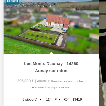
Exclusif
Les Monts D'aunay - 14260
Aunay sur odon
296 800 €
|
|
280 000 €
Honoraires non inclus
Honoraires à la charge du vendeur
114
m²
Réf :
13418
5
pièce(s)