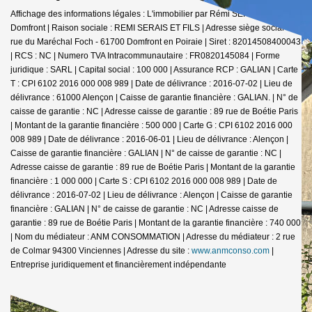
Affichage des informations légales : L'immobilier par Rémi SERAIS -
Domfront | Raison sociale : REMI SERAIS ET FILS | Adresse siège social : 6
rue du Maréchal Foch - 61700 Domfront en Poiraie | Siret : 82014508400043
| RCS : NC | Numero TVA Intracommunautaire : FR0820145084 | Forme
juridique : SARL | Capital social : 100 000 | Assurance RCP : GALIAN |
Carte
T : CPI 6102 2016 000 008 989 | Date de délivrance : 2016-07-02 | Lieu de
délivrance : 61000 Alençon | Caisse de garantie financière : GALIAN. | N° de
caisse de garantie : NC | Adresse caisse de garantie : 89 rue de Boétie Paris
| Montant de la garantie financière : 500 000 | Carte G : CPI 6102 2016 000
008 989 | Date de délivrance : 2016-06-01 | Lieu de délivrance : Alençon |
Caisse de garantie financière : GALIAN | N° de caisse de garantie : NC |
Adresse caisse de garantie : 89 rue de Boétie Paris | Montant de la garantie
financière : 1 000 000 | Carte S : CPI 6102 2016 000 008 989 | Date de
délivrance : 2016-07-02 | Lieu de délivrance : Alençon | Caisse de garantie
financière : GALIAN | N° de caisse de garantie : NC | Adresse caisse de
garantie : 89 rue de Boétie Paris | Montant de la garantie financière : 740 000
| Nom du médiateur : ANM CONSOMMATION | Adresse du médiateur : 2 rue
de Colmar 94300 Vinciennes | Adresse du site :
www.anmconso.com
|
Entreprise juridiquement et financièrement indépendante