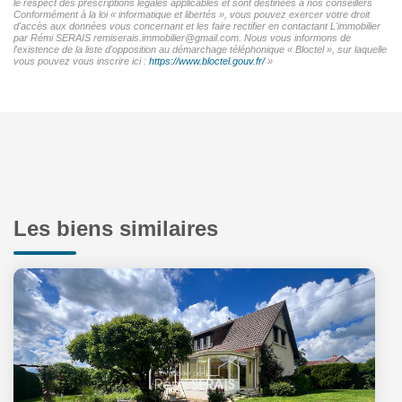
le respect des prescriptions légales applicables et sont destinées à nos conseillers
Conformément à la loi « informatique et libertés », vous pouvez exercer votre droit
d'accès aux données vous concernant et les faire rectifier en contactant L'immobilier
par Rémi SERAIS remiserais.immobilier@gmail.com. Nous vous informons de
l'existence de la liste d'opposition au démarchage téléphonique « Bloctel », sur laquelle
vous pouvez vous inscrire ici :
https://www.bloctel.gouv.fr/
»
Les biens similaires