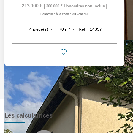
213 000 €
|
|
200 000 €
Honoraires non inclus
Honoraires à la charge du vendeur
70
m²
Réf :
14357
4
pièce(s)
Les calculatrices