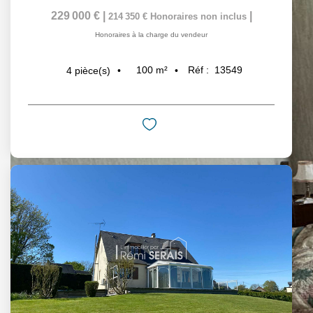
229 000 €
|
|
214 350 €
Honoraires non inclus
Honoraires à la charge du vendeur
100
m²
Réf :
13549
4
pièce(s)