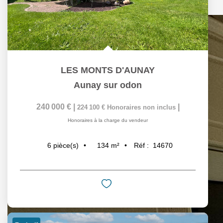
LES MONTS D'AUNAY
Aunay sur odon
240 000 €
|
|
224 100 €
Honoraires non inclus
Honoraires à la charge du vendeur
134
m²
Réf :
14670
6
pièce(s)