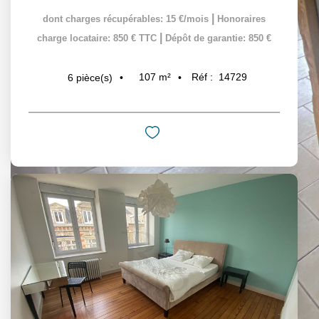
|
dont charges récupérables: 15 €/mois
Honoraires
|
charge locataire: 850 € TTC
Dépôt de garantie: 850 €
107
m²
Réf :
14729
6
pièce(s)