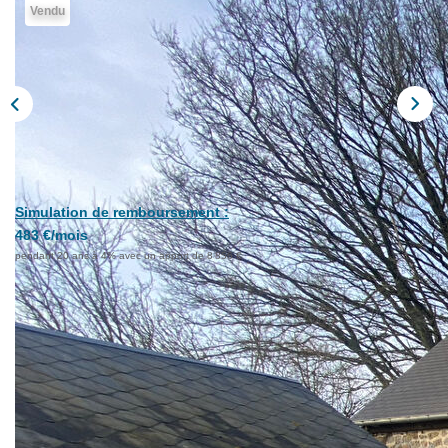
Vendu
Extranet
NOS AGENCES
Simulation de remboursement :
483 €/mois
pendant 20 ans à 4% avec un apport de 8 856 €
Description
Réf : 11463
Ref 11463 - 88 560€ HAI