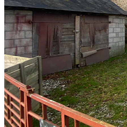
L'Immobilier par Remi Serais vous propose à la vente cette
charmante maison en pierre de plain-pied située entre
DOMFRONT et CEAUCE, dans un lieu dit au calme
Celle-ci comprend une entrée donnant sur la cuisine, salon-
séjour avec cheminée, une chambre, un bureau, salle d'eau
et wc
Combles aménageables
Deux caves attenantes à la maison.
Garage et hangar sur le terrain.
Puits non-raccordé à la maison.
L'ensemble sur un ensemble entièrement clôturé de 3 071
m².