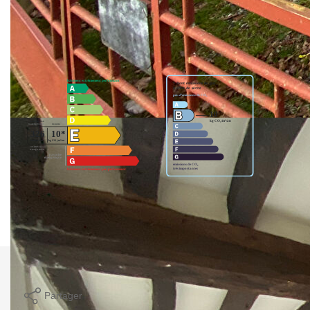
Nos honoraires
Nous contacter
Diagnostics énergétiques
Montant estimé des dépenses annuelles d'énergie pour un
usage standard entre 1260€ et 1750€. Pour la date de
référence 01/01/2021.
Imprimer
Partager
Calculer mon budget