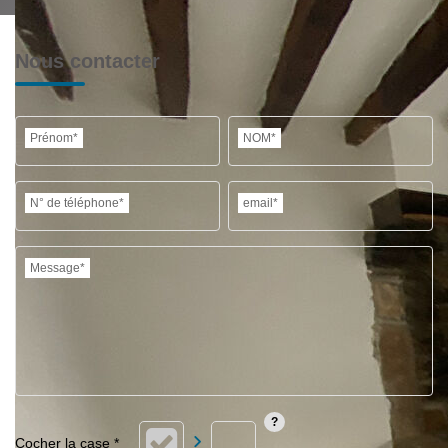
Nous contacter
Prénom*
NOM*
N° de téléphone*
email*
Message*