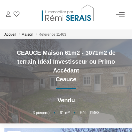
ACHETER
Accueil
Maison
Référence 11463
LOUER
CEAUCE Maison 61m2 - 3071m2 de
terrain Idéal Investisseur ou Primo
VENDRE
Accédant
Ceauce
BIENS VENDUS
Vendu
ADMINISTRATION DE BIENS
Gestion
3
pièce(s)
•
61
m²
•
Réf : 11463
Syndic
Assurance