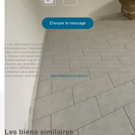
Envoyer le message
« Les informations recueillies sur ce formulaire sont enregistrées dans un fichier
informatisé par L'immobilier par Rémi SERAIS pour gérer votre demande de contact.
Elles sont conservées pour la durée nécessaire à la gestion de la relation client dans
le respect des prescriptions légales applicables et sont destinées à nos conseillers
Conformément à la loi « informatique et libertés », vous pouvez exercer votre droit
d'accès aux données vous concernant et les faire rectifier en contactant L'immobilier
par Rémi SERAIS remiserais.immobilier@gmail.com. Nous vous informons de
l'existence de la liste d'opposition au démarchage téléphonique « Bloctel », sur laquelle
vous pouvez vous inscrire ici :
https://www.bloctel.gouv.fr/
»
Les biens similaires