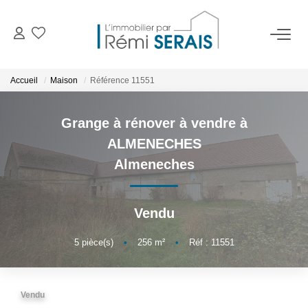
ACHETER
Accueil
Maison
Référence 11551
LOUER
Grange à rénover à vendre à
ALMENECHES
VENDRE
Almeneches
BIENS VENDUS
Vendu
ADMINISTRATION DE BIENS
5
pièce(s)
•
256
m²
•
Réf : 11551
Gestion
Syndic
Vendu