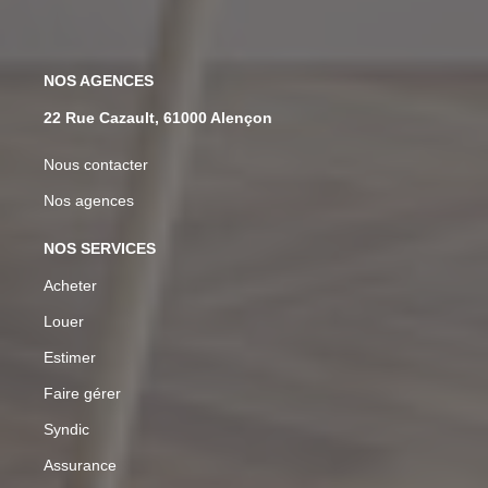
NOS AGENCES
22 Rue Cazault, 61000 Alençon
6-8 Rue De La Chaussée, 61200 Argentan
Nous contacter
Nos agences
NOS SERVICES
Acheter
Louer
Estimer
Faire gérer
Syndic
Assurance