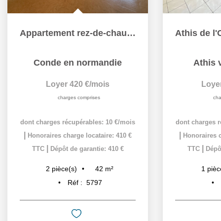
Appartement rez-de-chaussée CONDE
Conde en normandie
Athis 
Loyer 420 €/mois
Loye
charges comprises
cha
dont charges récupérables: 10 €/mois
dont charges r
|
|
Honoraires charge locataire: 410 €
Honoraires c
|
|
TTC
Dépôt de garantie: 410 €
TTC
Dépôt
42
m²
2
pièce(s)
1
pièc
Réf :
5797