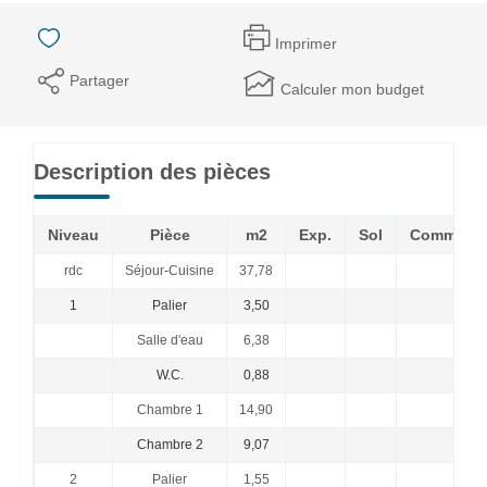
Imprimer
Partager
Calculer mon budget
Description des pièces
Niveau
Pièce
m2
Exp.
Sol
Commenta
rdc
Séjour-Cuisine
37,78
1
Palier
3,50
Salle d'eau
6,38
W.C.
0,88
Chambre 1
14,90
Chambre 2
9,07
2
Palier
1,55