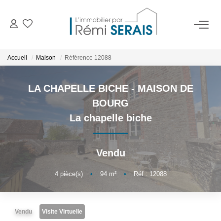
ACHETER
Accueil
Maison
Référence 12088
LOUER
LA CHAPELLE BICHE - MAISON DE
BOURG
VENDRE
La chapelle biche
BIENS VENDUS
Vendu
ADMINISTRATION DE BIENS
4
pièce(s)
•
94
m²
•
Réf : 12088
Gestion
Syndic
Vendu
Visite Virtuelle