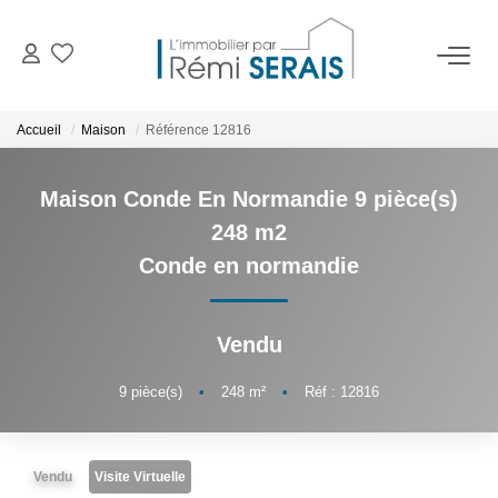
ACHETER
Accueil
Maison
Référence 12816
LOUER
Maison Conde En Normandie 9 pièce(s)
248 m2
VENDRE
Conde en normandie
BIENS VENDUS
Vendu
ADMINISTRATION DE BIENS
9
pièce(s)
•
248
m²
•
Réf : 12816
Gestion
Syndic
Vendu
Visite Virtuelle
Assurance