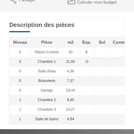
Calculer mon budget
Description des pièces
Niveau
Pièce
m2
Exp.
Sol
Commenta
0
Séjour-Cuisine
30
E
0
Chambre 1
11,92
O
0
Salle d'eau
4,36
0
Buanderie
7,37
0
Garage
18,44
1
Chambre 2
9,45
1
Chambre 3
14,27
1
Salle de bains
4,84