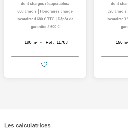
dont charges récupérables:
dont char
|
600 €/mois
Honoraires charge
320 €/mois
|
locataire: 4 680 € TTC
Dépôt de
locataire: 3
garantie: 2 600 €
gara
Réf :
11788
190
m²
150
m
Les calculatrices