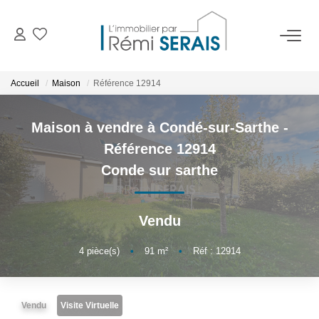
ACHETER
Accueil
Maison
Référence 12914
LOUER
Maison à vendre à Condé-sur-Sarthe -
Référence 12914
VENDRE
Conde sur sarthe
BIENS VENDUS
Vendu
ADMINISTRATION DE BIENS
4
pièce(s)
•
91
m²
•
Réf : 12914
Gestion
Syndic
Vendu
Visite Virtuelle