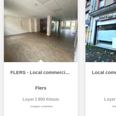
FLERS - Local commercial de 190 m²
Flers
Loyer 1 900 €/mois
Loyer
charges comprises
cha