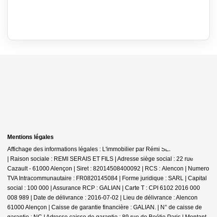
Mentions légales
Affichage des informations légales : L'immobilier par Rémi SERAIS - Alençon
| Raison sociale : REMI SERAIS ET FILS | Adresse siège social : 22 rue
Cazault - 61000 Alençon | Siret : 82014508400092 | RCS : Alencon | Numero
TVA Intracommunautaire : FR0820145084 | Forme juridique : SARL | Capital
social : 100 000 | Assurance RCP : GALIAN |
Carte T : CPI 6102 2016 000
008 989 | Date de délivrance : 2016-07-02 | Lieu de délivrance : Alencon
61000 Alençon | Caisse de garantie financière : GALIAN. | N° de caisse de
garantie : NC | Adresse caisse de garantie : 89 rue de Boétie Paris | Montant