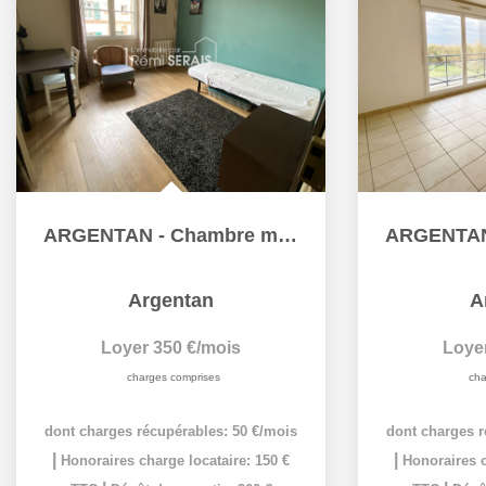
ARGENTAN - Chambre meublée à louer toutes charges comprises
Argentan
A
Loyer 350 €/mois
Loye
charges comprises
cha
dont charges récupérables: 50 €/mois
dont charges r
|
|
Honoraires charge locataire: 150 €
Honoraires c