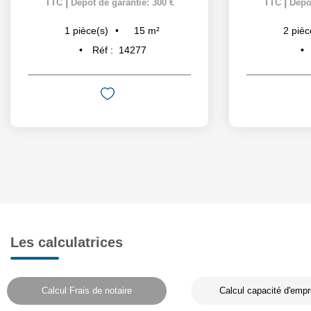
|
|
TTC
Dépôt de garantie: 300 €
TTC
Dépôt
15
m²
1
pièce(s)
2
pièc
Réf :
14277
Les calculatrices
Calcul Frais de notaire
Calcul capacité d'empr