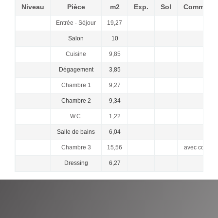
Niveau
Pièce
m2
Exp.
Sol
Commenta
Entrée - Séjour
19,27
Salon
10
Cuisine
9,85
Dégagement
3,85
Chambre 1
9,27
Chambre 2
9,34
W.C.
1,22
Salle de bains
6,04
Chambre 3
15,56
avec coin d
Dressing
6,27