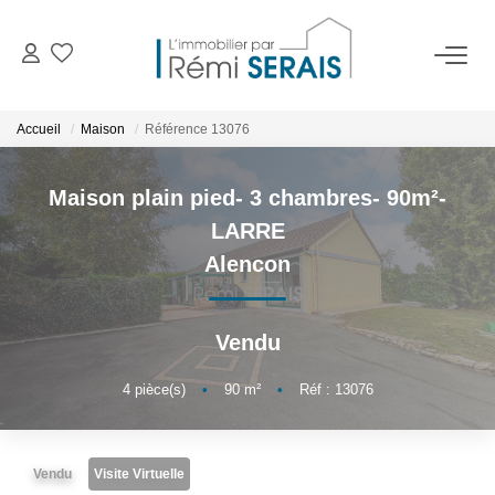
ACHETER
Accueil
Maison
Référence 13076
LOUER
Maison plain pied- 3 chambres- 90m²-
LARRE
VENDRE
Alencon
BIENS VENDUS
Vendu
ADMINISTRATION DE BIENS
4
pièce(s)
•
90
m²
•
Réf : 13076
Gestion
Syndic
Vendu
Visite Virtuelle