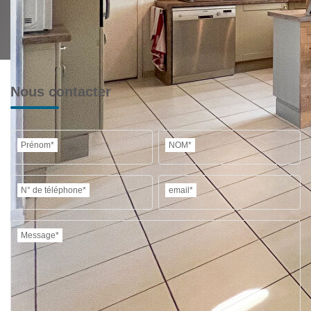
Nous contacter
Prénom*
NOM*
N° de téléphone*
email*
Message*