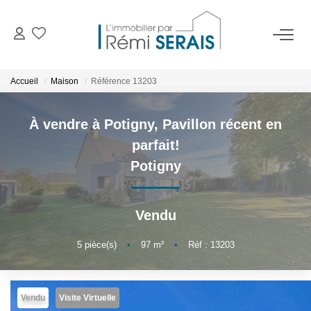
ACHETER
Accueil
Maison
Référence 13203
LOUER
À vendre à Potigny, Pavillon récent en
parfait!
VENDRE
Potigny
BIENS VENDUS
Vendu
ADMINISTRATION DE BIENS
5
pièce(s)
•
97
m²
•
Réf : 13203
Gestion
Syndic
Vendu
Visite Virtuelle
Assurance