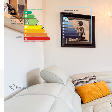
Montant estimé des dépenses annuelles d'énergie pour un
usage standard entre 1180€ et 1640€. indexées aux années
2021,2022 et 2023 (abonnement compris).
Imprimer
Partager
Calculer mon budget
Ce bien est soumis à un diagnostic ERP (État