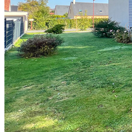
Normandie avec commerces et écoles accessibles à pied,
venez découvrir ce pavillon contemporain construit en
2011, parfaitement entretenu et prêt à accueillir votre
famille.
Avec une surface habitable de 97 m², cette maison
lumineuse offre une pièce de vie conviviale agrémentée
d'un poêle à bois pour une ambiance chaleureuse, ainsi
qu'une cuisine aménagée et entièrement équipée ouverte
sur le séjour.
Côté nuit, vous disposerez de trois chambres confortables,
idéales pour une vie de famille, ainsi qu'une salle d'eau
fonctionnelle.
Implantée sur un terrain clos et soigné de 732 m², la
maison propose également un double garage, un véritable
atout pour le rangement ou les bricoleurs.