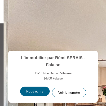
1
Chambre 2
13,57
1
Chambre 3
10,49
1
Salle de bains
5,86
L'immobilier par Rémi SERAIS -
Falaise
12-16 Rue De La Pelleterie
14700
Falaise
Nous écrire
Voir le numéro