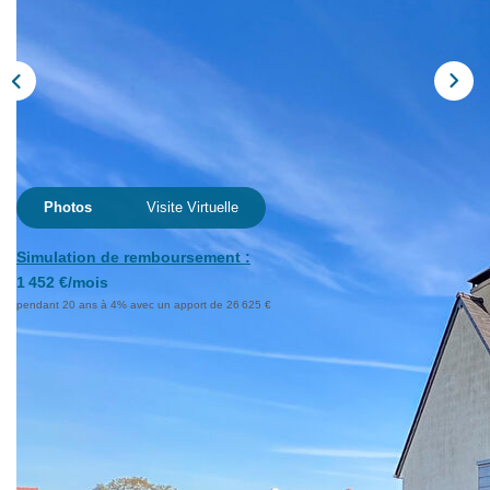
Extranet
NOS AGENCES
Photos
Visite Virtuelle
Simulation de remboursement :
1 452 €/mois
pendant 20 ans à 4% avec un apport de 26 625 €
Description
Réf : 13203
Exclusivité, Agence de POTIGNY - FALAISE
Située à Potigny, charmante commune dynamique de