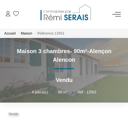
ACHETER
Accueil
Maison
Référence 13561
LOUER
Maison 3 chambres- 90m²-Alençon
Alencon
VENDRE
Vendu
BIENS VENDUS
4
pièce(s)
•
89
m²
•
Réf : 13561
ADMINISTRATION DE BIENS
Gestion
Vendu
Syndic