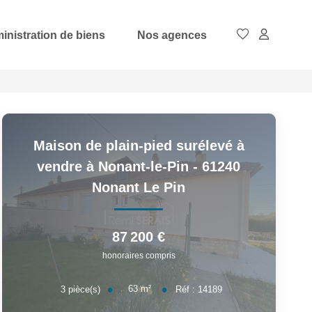
inistration de biens
Nos agences
Maison de plain-pied surélevé à
vendre à Nonant-le-Pin - 61240
Nonant Le Pin
87 200 €
honoraires compris
63
m²
3
pièce(s)
Réf :
14189