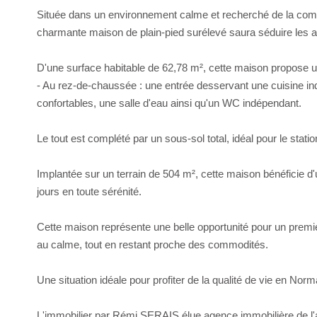
Située dans un environnement calme et recherché de la com
charmante maison de plain-pied surélevé saura séduire les acq
D'une surface habitable de 62,78 m², cette maison propose un
- Au rez-de-chaussée : une entrée desservant une cuisine i
confortables, une salle d'eau ainsi qu'un WC indépendant.
Le tout est complété par un sous-sol total, idéal pour le sta
Implantée sur un terrain de 504 m², cette maison bénéficie d'un
jours en toute sérénité.
Cette maison représente une belle opportunité pour un premie
au calme, tout en restant proche des commodités.
Une situation idéale pour profiter de la qualité de vie en No
L'immobilier par Rémi SERAIS élue agence immobilière de 