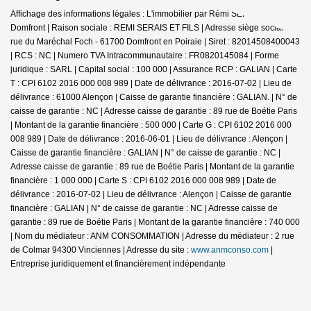
Affichage des informations légales : L'immobilier par Rémi SERAIS -
Domfront | Raison sociale : REMI SERAIS ET FILS | Adresse siège social : 6
rue du Maréchal Foch - 61700 Domfront en Poiraie | Siret : 82014508400043
| RCS : NC | Numero TVA Intracommunautaire : FR0820145084 | Forme
juridique : SARL | Capital social : 100 000 | Assurance RCP : GALIAN |
Carte
T : CPI 6102 2016 000 008 989 | Date de délivrance : 2016-07-02 | Lieu de
délivrance : 61000 Alençon | Caisse de garantie financière : GALIAN. | N° de
caisse de garantie : NC | Adresse caisse de garantie : 89 rue de Boétie Paris
| Montant de la garantie financière : 500 000 | Carte G : CPI 6102 2016 000
008 989 | Date de délivrance : 2016-06-01 | Lieu de délivrance : Alençon |
Caisse de garantie financière : GALIAN | N° de caisse de garantie : NC |
Adresse caisse de garantie : 89 rue de Boétie Paris | Montant de la garantie
financière : 1 000 000 | Carte S : CPI 6102 2016 000 008 989 | Date de
délivrance : 2016-07-02 | Lieu de délivrance : Alençon | Caisse de garantie
financière : GALIAN | N° de caisse de garantie : NC | Adresse caisse de
garantie : 89 rue de Boétie Paris | Montant de la garantie financière : 740 000
| Nom du médiateur : ANM CONSOMMATION | Adresse du médiateur : 2 rue
de Colmar 94300 Vinciennes | Adresse du site :
www.anmconso.com
|
Entreprise juridiquement et financièrement indépendante