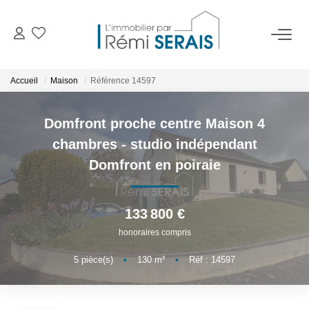
ACHETER
Accueil
Maison
Référence 14597
LOUER
Domfront proche centre Maison 4
chambres - studio indépendant
VENDRE
Domfront en poiraie
BIENS VENDUS
133 800 €
honoraires compris
ADMINISTRATION DE BIENS
5
pièce(s)
•
130
m²
•
Réf : 14597
Gestion
Syndic