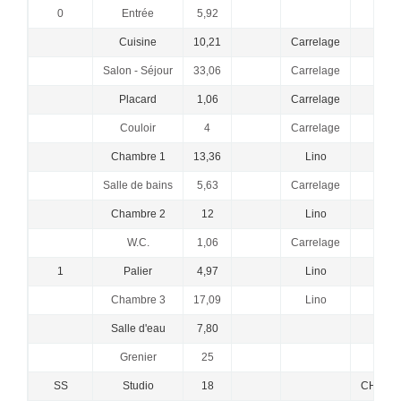
0
Entrée
5,92
Cuisine
10,21
Carrelage
Salon - Séjour
33,06
Carrelage
Placard
1,06
Carrelage
Couloir
4
Carrelage
Chambre 1
13,36
Lino
Salle de bains
5,63
Carrelage
Chambre 2
12
Lino
W.C.
1,06
Carrelage
1
Palier
4,97
Lino
Chambre 3
17,09
Lino
Salle d'eau
7,80
Grenier
25
SS
Studio
18
CHAMBR