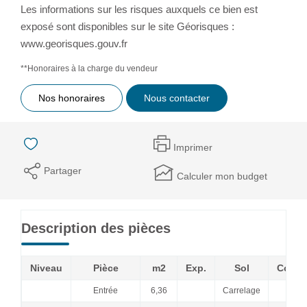
Les informations sur les risques auxquels ce bien est
exposé sont disponibles sur le site Géorisques :
www.georisques.gouv.fr
**
Honoraires à la charge du vendeur
Nos honoraires
Nous contacter
Imprimer
Partager
Calculer mon budget
Description des pièces
Niveau
Pièce
m2
Exp.
Sol
Comme
Entrée
6,36
Carrelage