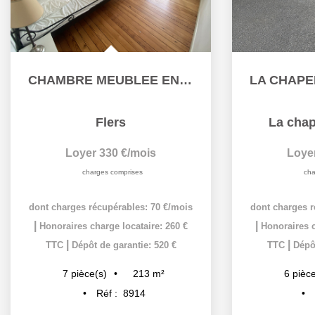
CHAMBRE MEUBLEE EN COLOCATION
Flers
La chap
Loyer 330 €/mois
Loye
charges comprises
cha
dont charges récupérables: 70 €/mois
dont charges r
|
|
Honoraires charge locataire: 260 €
Honoraires c
|
|
TTC
Dépôt de garantie: 520 €
TTC
Dépôt
213
m²
7
pièce(s)
6
pièce
Réf :
8914