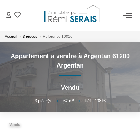
ACHETER
Accueil
3 pièces
Référence 10816
LOUER
Appartement a vendre à Argentan 61200
Argentan
VENDRE
Vendu
BIENS VENDUS
3
pièce(s)
•
62
m²
•
Réf : 10816
ADMINISTRATION DE BIENS
Gestion
Vendu
Syndic