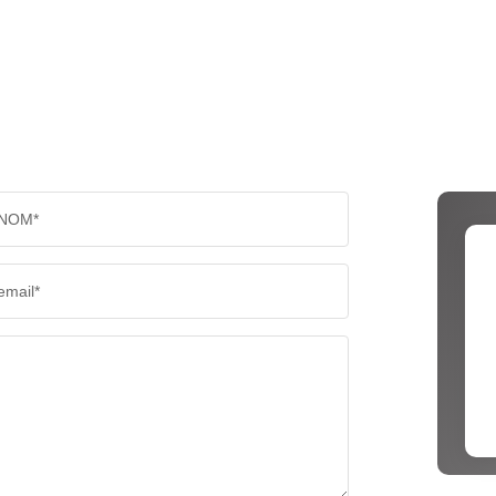
NOM*
email*