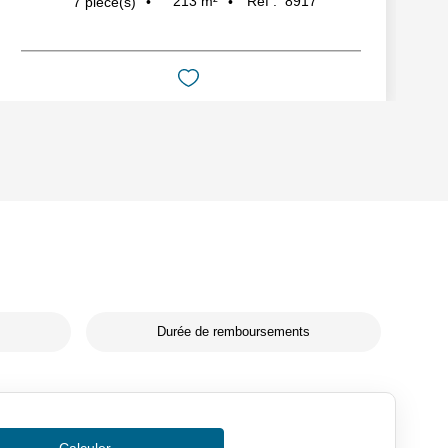
213
m²
Réf :
8917
7
pièce(s)
Durée de remboursements