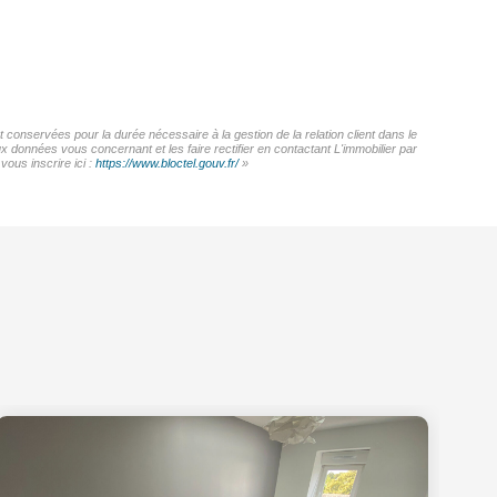
 conservées pour la durée nécessaire à la gestion de la relation client dans le
x données vous concernant et les faire rectifier en contactant L'immobilier par
ous inscrire ici :
https://www.bloctel.gouv.fr/
»