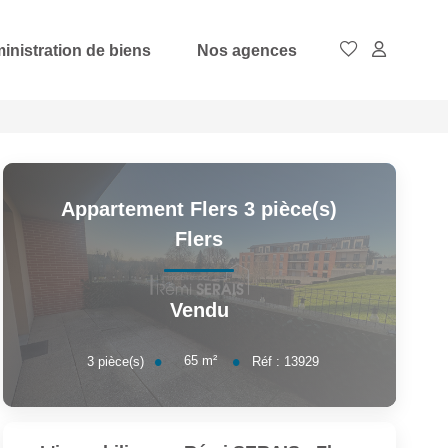
inistration de biens
Nos agences
Appartement Flers 3 pièce(s)
Flers
Vendu
65
m²
3
pièce(s)
Réf :
13929