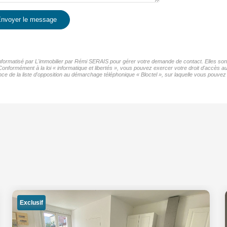
nvoyer le message
 informatisé par L'immobilier par Rémi SERAIS pour gérer votre demande de contact. Elles sont
Conformément à la loi « informatique et libertés », vous pouvez exercer votre droit d'accès au
de la liste d'opposition au démarchage téléphonique « Bloctel », sur laquelle vous pouvez v
Exclusif