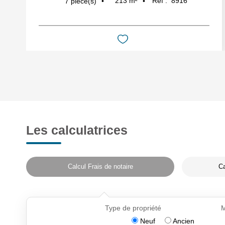
213
m²
Réf :
8916
7
pièce(s)
Les calculatrices
Calcul Frais de notaire
Ca