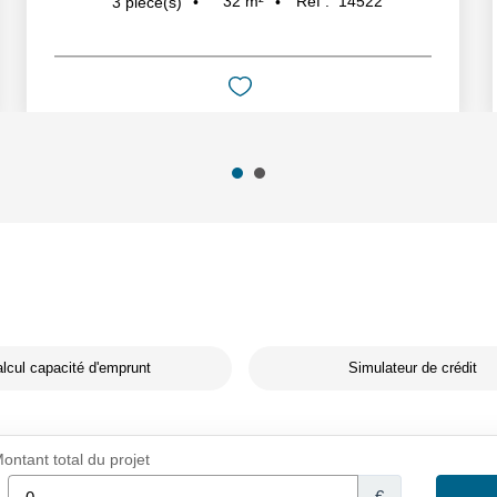
32
m²
Réf :
14522
3
pièce(s)
lcul capacité d'emprunt
Simulateur de crédit