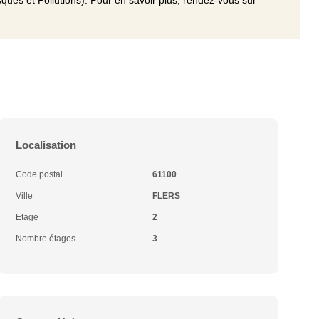
ques et Pollutions). Pour en savoir plus, rendez-vous sur
Localisation
Code postal
61100
Ville
FLERS
Etage
2
Nombre étages
3