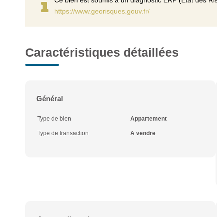
Ce bien est soumis à un diagnostic ERP (État des Ris
https://www.georisques.gouv.fr/
Caractéristiques détaillées
Général
Type de bien
Appartement
Type de transaction
A vendre