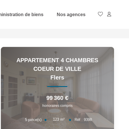
inistration de biens
Nos agences
APPARTEMENT 4 CHAMBRES
COEUR DE VILLE
Flers
99 360 €
honoraires compris
123
m²
5
pièce(s)
Réf :
9398