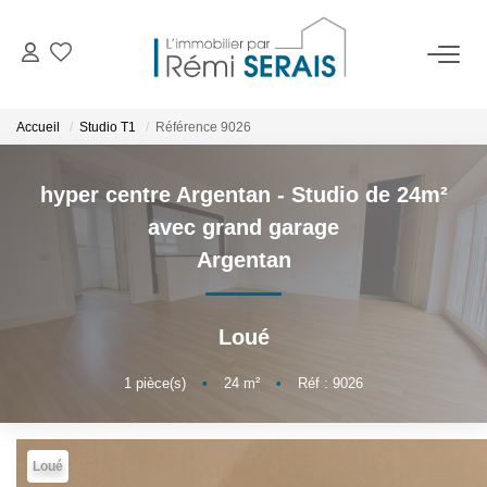
ACHETER
Accueil
Studio T1
Référence 9026
LOUER
hyper centre Argentan - Studio de 24m²
avec grand garage
VENDRE
Argentan
BIENS VENDUS
Loué
ADMINISTRATION DE BIENS
1
pièce(s)
•
24
m²
•
Réf : 9026
Gestion
Syndic
Loué
Assurance