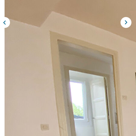
Extranet
NOS AGENCES
Description
Réf : 9026
Hyper centre d'ARGENTAN
Studio de 24 m² comprenant pièce principale - cuisine -
Salle de douche - WC.