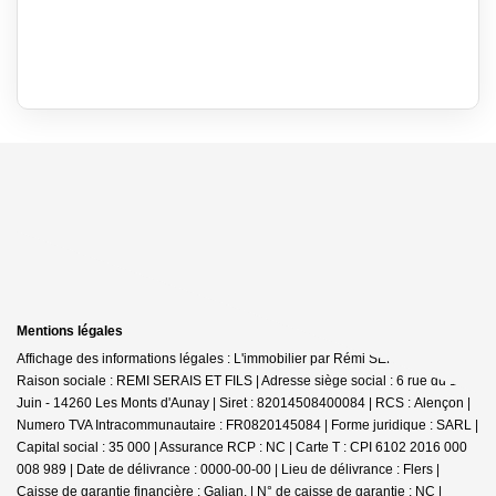
Mentions légales
Affichage des informations légales : L'immobilier par Rémi SERAIS - Aunay |
Raison sociale : REMI SERAIS ET FILS | Adresse siège social : 6 rue du 12
Juin - 14260 Les Monts d'Aunay | Siret : 82014508400084 | RCS : Alençon |
Numero TVA Intracommunautaire : FR0820145084 | Forme juridique : SARL |
Capital social : 35 000 | Assurance RCP : NC |
Carte T : CPI 6102 2016 000
008 989 | Date de délivrance : 0000-00-00 | Lieu de délivrance : Flers |
Caisse de garantie financière : Galian. | N° de caisse de garantie : NC |