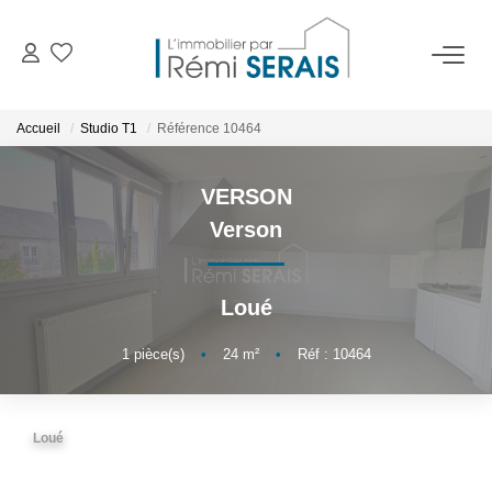
ACHETER
Accueil
Studio T1
Référence 10464
LOUER
VERSON
Verson
VENDRE
Loué
BIENS VENDUS
1
pièce(s)
•
24
m²
•
Réf : 10464
ADMINISTRATION DE BIENS
Gestion
Loué
Syndic